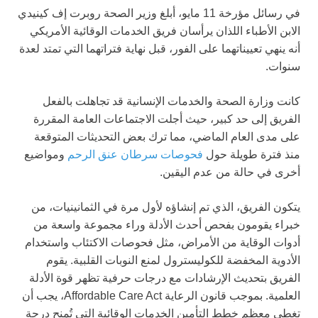
في رسائل مؤرخة 11 مايو، أبلغ وزير الصحة روبرت إف كينيدي
الابن الأطباء اللذان يرأسان فريق الخدمات الوقائية الأمريكي
أنه ينهي تعييناتهما على الفور، قبل نهاية فتراتهما التي تمتد لعدة
سنوات.
كانت وزارة الصحة والخدمات الإنسانية قد تجاهلت بالفعل
الفريق إلى حد كبير، حيث أجلت الاجتماعات العامة المقررة
على مدى العام الماضي، مما ترك بعض التحديثات المتوقعة
منذ فترة طويلة حول
فحوصات سرطان عنق الرحم
ومواضيع
أخرى في حالة من عدم اليقين.
يتكون الفريق، الذي تم إنشاؤه لأول مرة في الثمانينيات، من
خبراء يقومون بفحص أحدث الأدلة وراء مجموعة واسعة من
أدوات الوقاية من الأمراض، مثل فحوصات الاكتئاب واستخدام
الأدوية المخفضة للكوليسترول لمنع النوبات القلبية. يقوم
الفريق بتحديث الإرشادات مع درجات حرفية تظهر قوة الأدلة
العلمية. بموجب قانون الرعاية Affordable Care Act، يجب أن
تغطي معظم خطط التأمين الخدمات الوقائية التي تُمنح درجة