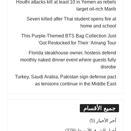
Houthi attacks kill at least 10 in Yemen as rebels
target oil-rich Marib
Seven killed after Thai student opens fire at
home and school
This Purple-Themed BTS Bag Collection Just
Got Restocked for Their ‘Arirang Tour’
Florida steakhouse owner, hostess defend
monthly naked dinner event where guests fully
disrobe
Turkey, Saudi Arabia, Pakistan sign defense pact
as tensions continue in the Middle East
جميع الأقسام
آخر الأخبار
(5)
أخبار الشرق الأوسط
(378)