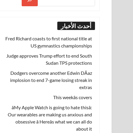
أحدث الأخبار
Fred Richard coasts to first national title at
US gymnastics championships
Judge approves Trump effort to end South
Sudan TPS protections
Dodgers overcome another Edwin DÃ­az
implosion to end 7-game losing streak in
extras
This weekâs covers
âMy Apple Watch is going to hate thisâ:
Our wearables are making us anxious and
obsessive â Hereâs what we can all do
about it