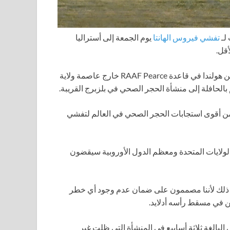
لـ
تفشي فيروس الهانتا
يوم الجمعة إلى أستراليا
قل.
هبطت طائرة Gulfstream النفاثة المتوسطة المدى التي تقلهم من هولندا في قاعدة RAAF Pearce خارج عاصمة ولاية
 بالحافلة إلى منشأة الحجر الصحي في بلزبرج القريبة.
 من أقوى استجابات الحجر الصحي في العالم لتفشي
حية MV Hondius الذين عادوا إلى الولايات المتحدة ومعظم الدول الأوروبية سيقضون
 من ذلك لأننا مصممون على ضمان عدم وجود أي خطر
ن في مسقط رأسه أدلايد.
الغة ثلاثة أسابيع في المنشأة التي ظلت غير