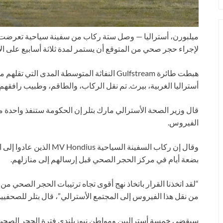
ميلبورن، أستراليا —
وصل ستة ركاب من سفينة سياحية تعرضت 
لإجراء حجر صحي من المتوقع أن يستمر لمدة ثلاثة أسابيع على الأ
أستراليا الغربية، بيرث. تم نقل الركاب، والطاقم، وطبيب رافقهم
قال وزير الصحة الأسترالي مارك بتلر إن الحكومة ستنفذ واحدة
الفيروس.
وقال إن ركاب السفينة السيا
بضعة أيام في مركز الحجر الصحي قبل إرسالهم إلى منازلهم.
“لقد اتخذنا القرار باتخاذ نهج أقوى تجاه ترتيبات الحجر الصحي
من نقل هذا الفيروس إلى المجتمع الأسترالي”، قال بتلر للصحفيي
سيقضي خمسة أستراليين ومواطن نيوزيلندي فترة الحجر الصحي الب