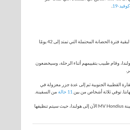
وفيد-19
.
لا يزال يجب اتخاذ قرار بشأن التدابير الاحترازية التي يجب اتخاذها لبقية فترة الحضانة المحتملة التي تمتد إلى 42 يومًا
ولندا، وقام طبيب بتقييمهم أثناء الرحلة، وسيخضعون
.
جنتين إلى القارة القطبية الجنوبية ثم إلى عدة جزر معزولة في
تا. توفي ثلاثة أشخاص من بين
11 حالة
من السفينة.
جميع الركاب والعديد من أفراد الطاقم، تعود سفينة MV Hondius الآن إلى هولندا، حيث سيتم تنظيفها