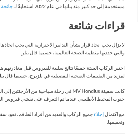
مستخدمة إلى حد كبير منذ بنائها في عام 2022 استجابةً لـ
جائحة ك
قراءات شائعة
والتي حددتها منظمة الصحة العالمية، حسبما قال بتلر.
اختبر الركاب الستة جميعًا نتائج سلبية للفيروس قبل مغادرتهم ه
لمزيد من التقييمات الصحية التفصيلية في بلزبرج، حسبما قال بتلر
كانت سفينة MV Hondius في رحلة سياحية من الأر
جنوب المحيط الأطلسي عندما تم التعرف على تفشي فيروس الهان
مع اكتمال
إجلاء
وتعقيمها.