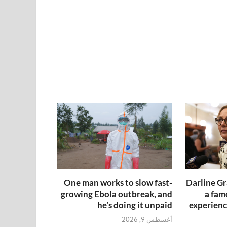
One man works to slow fast-
Darline Gr
growing Ebola outbreak, and
a fam
he’s doing it unpaid
experienc
أغسطس 9, 2026