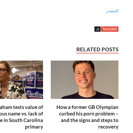
المصدر
1،
TAGGED
RELATED POSTS
aham tests value of
How a former GB Olympian
ous name vs. lack of
curbed his porn problem –
e in South Carolina
and the signs and steps to
primary
recovery