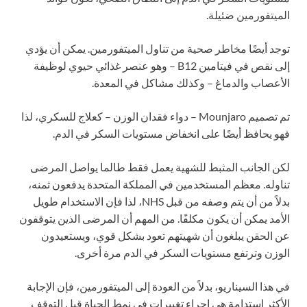
الميتفورمين ضئيلة.
توجد أيضًا مخاطر صحية من تناول الميتفورمين. يمكن أن يؤدي
إلى نقص في فيتامين B12 – وهو عنصر غذائي حيوي لوظيفة
الأعصاب والدماغ – وكذلك مشاكل في المعدة.
تم تصميم Mounjaro – دواء فقدان الوزن – كعلاج للسكري، لذا
فهو يحافظ أيضًا على انخفاض مستويات السكر في الدم.
لكن الجانب المثبط للشهية يعمل فقط طالما يواصل المرضى
تناوله. معظم المستخدمين في المملكة المتحدة يدفعون ثمنه،
بدلاً من أن يتم وصفه من قبل NHS، لذا فإن الاستخدام طويل
الأمد يمكن أن يكون مكلفًا. من المهم أن المرضى الذين يتوقفون
عن الحقن يبلغون أن شهيتهم تعود بشكل قوي، ويستعيدون
الوزن وترتفع مستويات السكر في الدم مرة أخرى.
في هذا السيناريو، بدلاً من العودة إلى الميتفورمين، فإن الإجابة
الأكثر استدامة هي إجراء تغييرات في نمط الحياة قبل التوقف