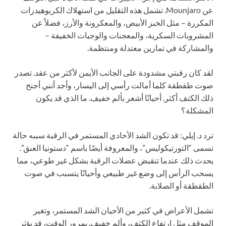
عن Mounjaro. تشمل هذه التقليل من استهلاك الكربوهيدرات
المكررة – مثل الخبز الأبيض، والمعكرونة والأرز، فضلاً عن
المشروبات السكرية، والمعجنات والوجبات الخفيفة –
والمشاركة في تمارين معتدلة ومنتظمة.
لقد كان رقبتي مشدودة على الجانب الأيمن لأكثر من عقد. تصدر
صوت طقطقة كلما أمالت رأسي إلى اليسار، وأجد أنني أجنح
ذلك الكتف أكثر. أحيانًا أشعر بألم خفيف. ما الذي قد يكون
المشكلة؟
ترد د. إيلي:
قد تكون الشد الأحادي المستمر في الرقبة سببه حالة
تسمى “التورتيكوليس”، والمعروفة أيضًا باسم “دستونيا العنق”.
يحدث ذلك عندما تنقبض عضلات الرقبة بشكل غير طوعي، مما
يسحب الرأس إلى وضع غير طبيعي وأحيانًا يتسبب في صوت
الطقطقة أو الصلابة.
تشمل الأعراض في كثير من الأحيان الشد المستمر، وتغير
الموقف مثل ارتفاع الكتف، وألم خفيف. بمرور الوقت، قد يؤثر