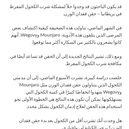
قد يكون الباحثون قد وجدوا حلاً لمشكلة شرب الكحول المفرط
في بريطانيا – حقن فقدان الوزن.
في الشهر الماضي، تناولت هذه الصحيفة كيفية اكتشاف بعض
المرضى الذين يتلقون هذه الأدوية، Mounjaro وWegovy، أنهم
كانوا يشعرون بالكثير من السكارة أكثر مما توقعوا.
ومع ذلك، تشير النتائج الجديدة إلى أن الحقن قد تساعد أيضًا في
مكافحة شرب الكحول المفرط.
خلصت دراسة كبيرة، نشرت الأسبوع الماضي، إلى أن مدمني
الكحول الذين يتناولون حقن فقدان الوزن مثل Mounjaro
وWegovy شهدوا انخفاضًا كبيرًا في كمية الكحول التي
يستهلكونها. يمكن أن تكون هذه النتائج هي الخطوة الأولى نحو
استخدام هذه الحقن لعلاج إدمان الكحول بشكل محدد.
هل وجدت أنك تشرب أقل من الكحول بعد بدء حقن فقدان
الوزن؟ يرجى الكتابة لي وإخباري.