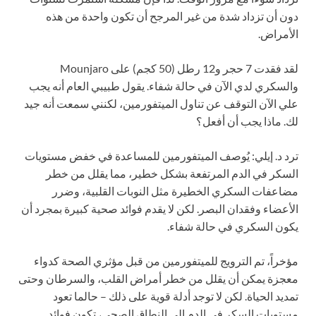
دون أن تزداد شدة من غير المرجح أن تكون واحدة من هذه
الأمراض.
لقد فقدت 7 حجر و12 رطل (50 كجم) على Mounjaro
والسكري لدي الآن في حالة شفاء. يقول طبيبي العام أنه يجب
علي الآن التوقف عن تناول الميتفورمين، لكنني سمعت أنه جيد
لك. ماذا يجب أن أفعل؟
ترد د. إيلي:
يُوصف الميتفورمين للمساعدة في خفض مستويات
السكر في الدم المرتفعة بشكل خطير، مما يقلل من خطر
مضاعفات السكري الخطيرة مثل النوبات القلبية، وضرر
الأعضاء وفقدان البصر. لكن لا يقدم فوائد صحية كبيرة بمجرد أن
يكون السكري في حالة شفاء.
مؤخراً، تم الترويج للميتفورمين من قبل مؤثري الصحة كدواء
معجزة يمكن أن يقلل من خطر أمراض القلب، والسرطان وحتى
تمديد الحياة. لكن لا توجد أدلة قوية على ذلك – حالما تعود
مستويات السكر في الدم إلى النطاق الصحي، تكون فوائد