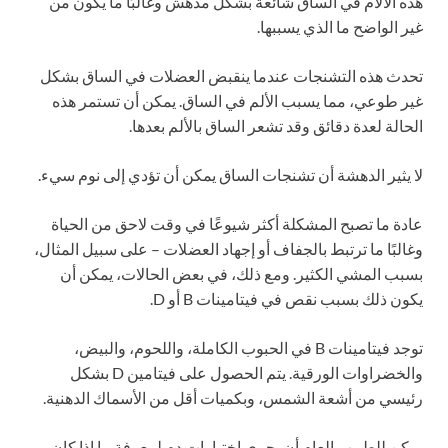
هذه الآلام في الساق شائعة بشكل مدهش وغالبًا ما يكون من
غير الواضح ما الذي يسببها.
تحدث هذه التشنجات عندما ينقبض العضلات في الساق بشكل
غير طوعي، مما يسبب الألم في الساق. يمكن أن تستمر هذه
الحالة لعدة دقائق وقد تشعر الساق بالألم بعدها.
لا يثير الدهشة أن تشنجات الساق يمكن أن تؤدي إلى نوم سيء.
عادة ما تصبح المشكلة أكثر شيوعًا في وقت لاحق من الحياة
وغالبًا ما ترتبط بالجفاف أو إجهاد العضلات – على سبيل المثال،
بسبب المشي الكثير. ومع ذلك، في بعض الحالات، يمكن أن
يكون ذلك بسبب نقص في فيتامينات B أو D.
توجد فيتامينات B في الحبوب الكاملة، واللحوم، والبيض،
والخضراوات الورقية. يتم الحصول على فيتامين D بشكل
رئيسي من أشعة الشمس، وبكميات أقل من الأسماك الدهنية.
يمكن للطبيب العام أن يجري اختبارات دم لمعرفة ما إذا كان