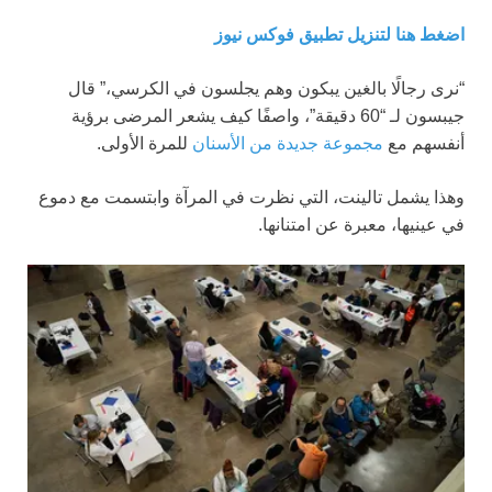
اضغط هنا لتنزيل تطبيق فوكس نيوز
“نرى رجالًا بالغين يبكون وهم يجلسون في الكرسي،” قال
جيبسون لـ “60 دقيقة”، واصفًا كيف يشعر المرضى برؤية
أنفسهم مع
مجموعة جديدة من الأسنان
للمرة الأولى.
وهذا يشمل تالينت، التي نظرت في المرآة وابتسمت مع دموع
في عينيها، معبرة عن امتنانها.