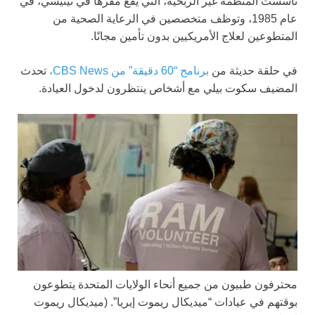
تأسست المنظمة غير الربحية، التي يقع مقرها في تينيسي، في
عام 1985، وتوظف متخصصين في الرعاية الصحية من
المتطوعين لعلاج الأمريكيين بدون تأمين مجانًا.
في حلقة حديثة من
برنامج “60 دقيقة” من CBS News،
تحدث
المضيف سكوت بيلي مع أشخاص ينتظرون لدخول العيادة.
محترفون طبيون من جميع أنحاء الولايات المتحدة يتطوعون
بوقتهم في عيادات “ميديكال ريموت إيريا”.
(ميديكال ريموت