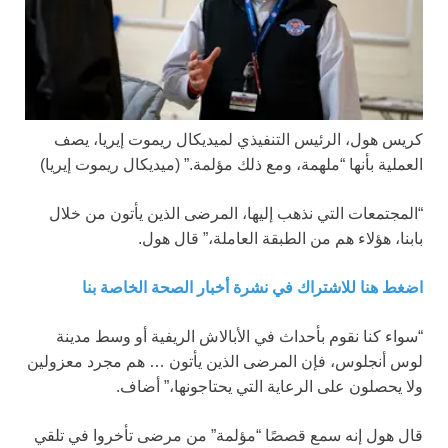
كريس هول، الرئيس التنفيذي لميديكال ريموت إيريا، يصف
العملية بأنها “ملهمة، ومع ذلك مؤلمة.”
(ميديكال ريموت إيريا)
“المجتمعات التي نذهب إليها، المرضى الذين يأتون من خلال
بابنا، هؤلاء هم من الطبقة العاملة،” قال هول.
اضغط هنا للاشتراك في نشرة أخبار الصحة الخاصة بنا
“سواء كنا نقوم بأحداث في الأبالاش الريفية أو وسط مدينة
لوس أنجلوس، فإن المرضى الذين يأتون … هم مجرد معزولين
ولا يحصلون على الرعاية التي يحتاجونها،” أضاف.
قال هول إنه سمع قصصًا “مؤلمة” من مرضى تأخروا في تلقي