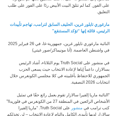
على الفور. كما لم تتلقَ البيت الأبيض ردًا على الفور على طلب
التعليق.
مارغوري تايلور غرين، الحليف السابق لترامب، تهاجم تأييدات
الرئيس، قائلة إنها “تؤكد المستنقع”
النائبة مارغوري تايلور غرين، جمهورية-غا، في 26 فبراير 2025
في واشنطن العاصمة.
(آنا مونيماكر/صور غيتي)
في منشور على Truth Social يوم الثلاثاء، أشاد الرئيس
بسالازار، داعماً إياها لإعادة الانتخاب حيث يسعى الحزب
الجمهوري للاحتفاظ بأغلبيته في كلا مجلسي الكونغرس خلال
انتخابات 2026 النصفية.
“النائبة ماريا إلفيرا سالازار تقوم بعمل رائع حقًا في تمثيل
الأشخاص الرائعين في المنطقة 27 من الكونغرس في فلوريدا!”
كتب ترامب في
منشور
على Truth Social. “ماريا إلفيرا
سالازار لديها تأييدي الكامل والتام لإعادة الانتخاب – لن تخذلكم