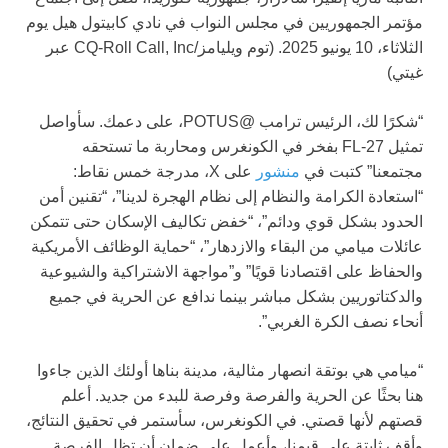
مؤتمر الجمهوريين في مجلس النواب في نادي كابيتول هيل يوم
الثلاثاء، 10 يونيو 2025.
(توم ويليامز/CQ-Roll Call, Inc عبر
غيتي)
“شكرًا لك، الرئيس ترامب @POTUS، على دعمك. سأواصل
تمثيل FL-27 بفخر في الكونغرس ومحاربة ما تستحقه
مجتمعنا” كتبت في
منشور
على X، مدرجة خمس نقاط:
“استعادة الكرامة والنظام إلى نظام الهجرة لدينا”، “تقنين أمن
الحدود بشكل قوي ودائم”، “خفض تكاليف الإسكان حتى تتمكن
عائلات ميامي من البقاء والازدهار”، “حماية الوظائف الأمريكية
والحفاظ على اقتصادنا قويًا” و”مواجهة الاشتراكية والشيوعية
والدكتاتوريين بشكل مباشر بينما ندافع عن الحرية في جميع
أنحاء نصف الكرة الغربي”.
“ميامي هي بوتقة انصهار مثالية، مدينة بناها أولئك الذين جاءوا
هنا بحثًا عن الحرية والفرصة وفرصة للبدء من جديد. أعلم
قصتهم لأنها قصتي. في الكونغرس، سأستمر في تحقيق النتائج،
وأقف ثابتة على قيمنا، وأعمل على ضمان أن تظل الفرصة