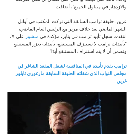
والازدهار في متناول الجميع”، أضافت.
غرين، حليفة ترامب السابقة التي تركت المكتب في أوائل
الشهر الماضي بعد خلاف مرير مع الرئيس العام الماضي،
انتقدت سجل تأييد ترامب في يناير، مؤكدة في
منشور
على X،
“تأييدات ترامب لا تستنزف المستنقع، تأييداته تعزز المستنقع
وتضمن أن لا يتم استنزاف المستنقع أبدًا”.
ترامب يقدم تأييده في المنافسة لشغل المقعد الشاغر في
مجلس النواب الذي شغلته الحليفة السابقة مارغوري تايلور
غرين