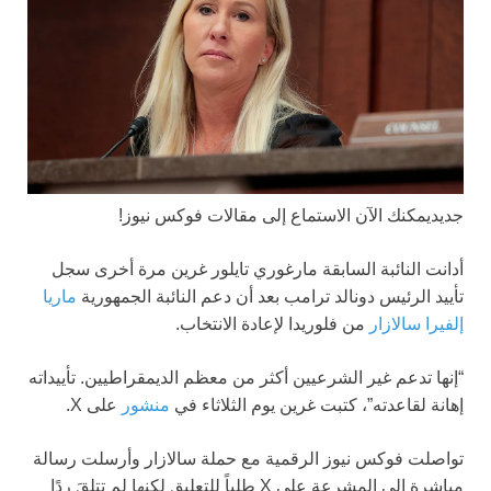
جديد
يمكنك الآن الاستماع إلى مقالات فوكس نيوز!
أدانت النائبة السابقة مارغوري تايلور غرين مرة أخرى سجل
تأييد الرئيس دونالد ترامب بعد أن دعم النائبة الجمهورية
ماريا
إلفيرا سالازار
من فلوريدا لإعادة الانتخاب.
“إنها تدعم غير الشرعيين أكثر من معظم الديمقراطيين. تأييداته
إهانة لقاعدته”، كتبت غرين يوم الثلاثاء في
منشور
على X.
تواصلت فوكس نيوز الرقمية مع حملة سالازار وأرسلت رسالة
مباشرة إلى المشرعة على X طلباً للتعليق لكنها لم تتلقَ ردًا