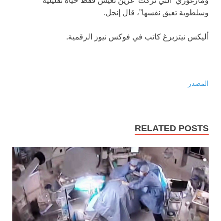
ومارغوري ‘التي تركت’ غرين تعيش فقط حياة تقليلية
وسلطوية تعيق نفسها”، قال إنجل.
أليكس نيتزبرغ كاتب في فوكس نيوز الرقمية.
المصدر
RELATED POSTS