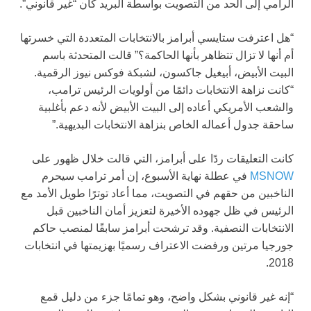
الرامي إلى الحد من التصويت بواسطة البريد كان “غير قانوني”.
“هل اعترفت ستايسي أبرامز بالانتخابات المتعددة التي خسرتها
أم أنها لا تزال تتظاهر بأنها الحاكمة؟” قالت المتحدثة باسم
البيت الأبيض، أبيغيل جاكسون، لشبكة فوكس نيوز الرقمية.
“كانت نزاهة الانتخابات دائمًا من أولويات الرئيس ترامب،
والشعب الأمريكي أعاده إلى البيت الأبيض لأنه دعم بأغلبية
ساحقة جدول أعماله الخاص بنزاهة الانتخابات البديهية.”
كانت التعليقات ردًا على أبرامز، التي قالت خلال ظهور على
MSNOW
في عطلة نهاية الأسبوع، إن أمر ترامب سيحرم
الناخبين من حقهم في التصويت، مما أعاد توترًا طويل الأمد مع
الرئيس في ظل جهوده الأخيرة لتعزيز أمان الناخبين قبل
الانتخابات النصفية. وقد ترشحت أبرامز سابقًا لمنصب حاكم
جورجيا مرتين ورفضت الاعتراف رسميًا بهزيمتها في انتخابات
2018.
“إنه غير قانوني بشكل واضح، وهو تمامًا جزء من دليل قمع