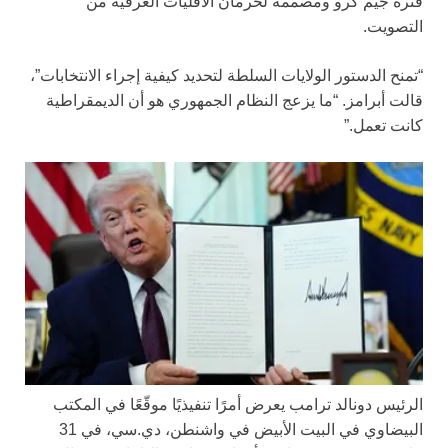
فترة جيم كرو ومصممة لحرمان الأقليات العرقية من
التصويت.
“تمنح الدستور الولايات السلطة لتحديد كيفية إجراء الانتخابات”،
قالت أبرامز. “ما يزعج النظام الجمهوري هو أن الديمقراطية
كانت تعمل.”
الرئيس دونالد ترامب يعرض أمرًا تنفيذيًا موقّعًا في المكتب
البيضاوي في البيت الأبيض في واشنطن، دي.سي، في 31