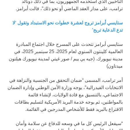
الناخبين الذي استخدمه الجمهوريون، بما في ذلك دونالد
ترامب، على مدار العقد الماضي أو نحو ذلك”، قالت أبرامز.
ستايسي أبرامز تروج لعشرة خطوات نحو الاستبداد وتقول ‘لا
تدع الدعاية تربح’
ستايسي أبرامز تتحدث على المسرح خلال اجتماع المبادرة
العالمية كلينتون السنوي لعام 2025، 25 سبتمبر 2025، في
مدينة نيويورك.
(جيه بي ييم / صور غيتي لمدينة نيويورك هيلتون
ميدتاون)
أمر ترامب، المسمى “ضمان التحقق من الجنسية والنزاهة في
الانتخابات الفيدرالية”، يوجه وزارة الأمن الوطني وإدارة الضمان
الاجتماعي، بالتنسيق مع قادة الولايات، لإنشاء قائمة
بالمواطنين، ثم يوجه خدمة البريد الأمريكية لتسليم بطاقات
الاقتراع بالبريد فقط للأشخاص المدرجين في القائمة.
“سيفعل الرئيس كل ما في وسعه للدفاع عن سلامة وأمان