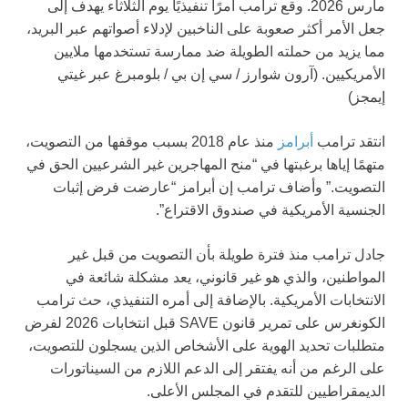
مارس 2026. وقع ترامب أمرًا تنفيذيًا يوم الثلاثاء يهدف إلى
جعل الأمر أكثر صعوبة على الناخبين لإدلاء أصواتهم عبر البريد،
مما يزيد من حملته الطويلة ضد ممارسة تستخدمها ملايين
الأمريكيين.
(آرون شوارز / سي إن بي / بلومبرغ عبر غيتي
إيمجز)
انتقد ترامب
أبرامز
منذ عام 2018 بسبب موقفها من التصويت،
متهمًا إياها برغبتها في “منح المهاجرين غير الشرعيين الحق في
التصويت.” وأضاف ترامب إن أبرامز “عارضت فرض إثبات
الجنسية الأمريكية في صندوق الاقتراع”.
جادل ترامب منذ فترة طويلة بأن التصويت من قبل غير
المواطنين، والذي هو غير قانوني، يعد مشكلة شائعة في
الانتخابات الأمريكية. بالإضافة إلى أمره التنفيذي، حث ترامب
الكونغرس على تمرير قانون SAVE قبل انتخابات 2026 لفرض
متطلبات تحديد الهوية على الأشخاص الذين يسجلون للتصويت،
على الرغم من أنه يفتقر إلى الدعم اللازم من السيناتورات
الديمقراطيين للتقدم في المجلس الأعلى.