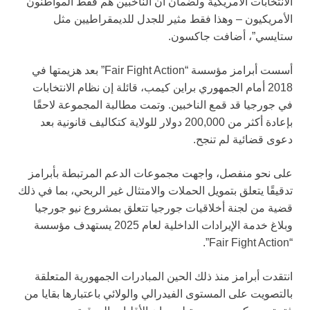
الانتخابات الأمريكية ولضمان أن الناخبين هم فقط المواطنون
الأمريكيون – وهذا فقط مثير للجدل للديمقراطيين مثل
ستايسي”، أضافت جاكسون.
أسست أبرامز مؤسسة “Fair Fight Action” بعد هزيمتها في
2018 أمام الجمهوري براين كيمب، قائلة إن نظام الانتخابات
في جورجيا قد قمع الناخبين. وتمت مطالبة المجموعة لاحقًا
بإعادة أكثر من 200,000 دولار للولاية كتكاليف قانونية بعد
دعوى قضائية لم تنجح.
على نحو منفصل، واجهت مجموعات الدعم المرتبطة بأبرامز
تدقيقًا يتعلق بتمويل الحملات والامتثال غير الربحي، بما في ذلك
قضية من لجنة أخلاقيات جورجيا تتعلق بمشروع نيو جورجيا
وبلاغ خدمة الإيرادات الداخلية لعام 2025 يستهدف مؤسسة
“Fair Fight Action”.
انتقدت أبرامز منذ ذلك الحين المبادرات الجمهورية المتعلقة
بالتصويت على المستوى الفيدرالي والولائي باعتبارها بقايا من