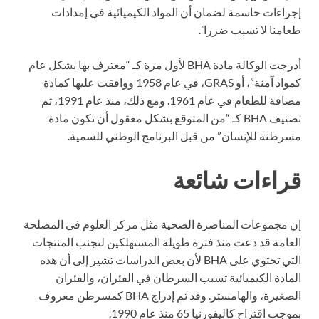
إجراءات حاسمة لضمان أن المواد الكيميائية في إمدادات
طعامنا لا تسبب ضررا”.
أدرجت الوكالة مادة BHA لأول مرة كـ “معترف بها بشكل عام
كمواد آمنة”، أو GRAS، في عام 1958 ووافقت عليها كمادة
مضافة للطعام في عام 1961. ومع ذلك، منذ عام 1991، تم
تصنيف BHA كـ “من المتوقع بشكل معقول أن تكون مادة
مسرطنة للإنسان” من قبل البرنامج الوطني للسمية.
قراءات شائعة
إن مجموعات المناصرة الصحية مثل مركز العلوم في المصلحة
العامة قد دعت منذ فترة طويلة المستهلكين لتجنب المنتجات
التي تحتوي على BHA لأن بعض الدراسات تشير إلى أن هذه
المادة الكيميائية تسبب السرطان في الفئران، والفئران
الصغيرة، والهامستر. وقد تم إدراج BHA كمسرطن معروف
بموجب اقتراح كاليفورنيا 65 منذ عام 1990.