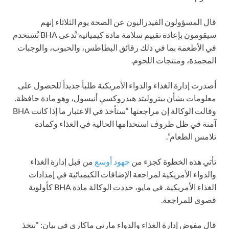
قال المسؤولون الفيدراليون عن الصحة يوم الثلاثاء إنهم
سيقومون بإعادة تقييم سلامة مادة كيميائية تُدعى BHA تُستخدم
في الأطعمة بما في ذلك رقائق البطاطس، والحبوب، والوجبات
المجمدة، ومنتجات اللحوم.
أصدرت إدارة الغذاء والدواء الأمريكية طلباً جديداً للحصول على
معلومات بشأن بيتروليتد هيدروكسي أنيسول، وهو مادة حافظة.
وقالت الوكالة إن مراجعتها “ستأخذ في الاعتبار ما إذا كانت BHA
آمنة في ظل ظروف استخدامها الحالية في الغذاء وكمادة
تلامس الطعام”.
تأتي هذه الخطوة كجزء من
جهود أوسع
من قبل إدارة الغذاء
والدواء الأمريكية لمراجعة الإضافات الكيميائية في إمدادات
الغذاء الأمريكية. في مايو، حددت الوكالة مادة BHA كأولوية
قصوى للمراجعة.
قال مفوض إدارة الغذاء والدواء مارتى ماكارى في بيان: “نتخذ