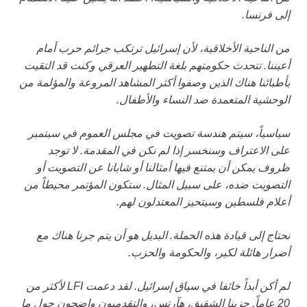
إلى فرنسا.
من الناحية الأخلاقية، لأن إسرائيل ترتكب جرائم حرب أمام
أعيننا. تتحدث حكومتهم بلغة التطهير العرقي وكنت قد التقيت
بأطبائنا هناك الذين وصفوا أكثر المشاهد المروعة والمؤلمة من
الوحشية المتعمدة ضد النساء والأطفال.
سياسياً، سيتم هندسة تصويت في مجلس العموم في سبتمبر
على الاعتراف وسنخسر إذا لم نكن في المقدمة. لا توجد
ظروف يمكن أن يمتنع فيها أمثالنا أو شابانا عن التصويت أو
التصويت ضده، على سبيل المثال. ستكون المؤتمر محيطاً من
أعلام فلسطين وسيتحيز المعتدلون لهم.
نحتاج إلى قيادة هذه الحملة. البديل هو أن يتم جرنا هناك مع
أضرار هائلة لكير، والحكومة والحزب.
لم أكن أبداً خائفا في سياق إسرائيل. لقد دعمت LFI لأكثر من
20 عاماً. حزبنا الشقيق، هآرتس، والتقدميون واضحون حول ما