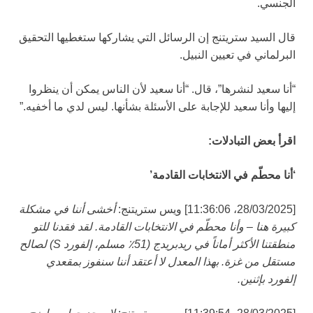
الجنسي.
قال السيد ستريتنج إن الرسائل التي يشاركها ستغطيها التحقيق
البرلماني في تعيين النبيل.
“أنا سعيد لنشرها”، قال. “أنا سعيد لأن الناس يمكن أن ينظروا
إليها وأنا سعيد للإجابة على الأسئلة بشأنها. ليس لدي ما أخفيه.”
اقرأ بعض التبادلات:
‘أنا محطّم في الانتخابات القادمة’
[28/03/2025، 11:36:06] ويس ستريتنج:
أخشى أننا في مشكلة
كبيرة هنا – وأنا محطّم في الانتخابات القادمة. لقد فقدنا للتو
منطقتنا الأكثر أماناً في ريدبريدج (51٪ مسلم، إلفورد S) لصالح
مستقل من غزة. بهذا المعدل لا أعتقد أننا سنفوز بمقعدي
إلفورد بإثنين.