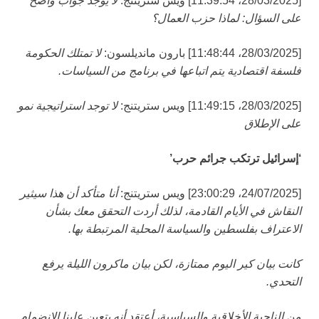
[28/03/2025، 11:39:54] ويس ستريتنج:
لا يوجد جواب واضح
على السؤال: لماذا حزب العمال؟
[28/03/2025، 11:48:44] بارون مانديلسون:
لا تمتلك الحكومة
فلسفة اقتصادية يتم اتباعها في برنامج من السياسات.
[28/03/2025، 11:49:15] ويس ستريتنج:
لا توجد استراتيجية نمو
على الإطلاق
‘إسرائيل ترتكب جرائم حرب’
[24/07/2025، 23:00:29] ويس ستريتنج:
أنا متأكد أن هذا سيثير
النقاش في الأيام القادمة، لذلك أردت التحقق معك بشأن
الاعتراف بفلسطين والسياسة المحلية المرتبطة بها.
كانت بيان كير اليوم ممتازة، لكن بيان ماكرون الليلة يرفع
التحدي.
من الناحية الأخلاقية والسياسية، أعتقد أنه يتعين علينا الانضمام