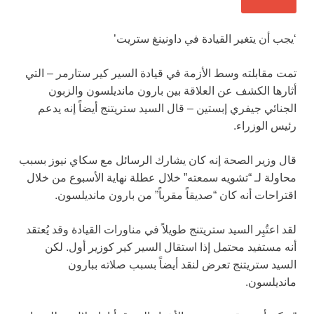
‘يجب أن يتغير القيادة في داونينغ ستريت’
تمت مقابلته وسط الأزمة في قيادة السير كير ستارمر – التي
أثارها الكشف عن العلاقة بين بارون مانديلسون والزبون
الجنائي جيفري إبستين – قال السيد ستريتنج أيضاً إنه يدعم
رئيس الوزراء.
قال وزير الصحة إنه كان يشارك الرسائل مع سكاي نيوز بسبب
محاولة لـ “تشويه سمعته” خلال عطلة نهاية الأسبوع من خلال
اقتراحات أنه كان “صديقاً مقرباً” من بارون مانديلسون.
لقد اعتُبِر السيد ستريتنج طويلاً في مناورات القيادة وقد يُعتقد
أنه مستفيد محتمل إذا استقال السير كير كوزير أول. لكن
السيد ستريتنج تعرض لنقد أيضاً بسبب صلاته ببارون
مانديلسون.