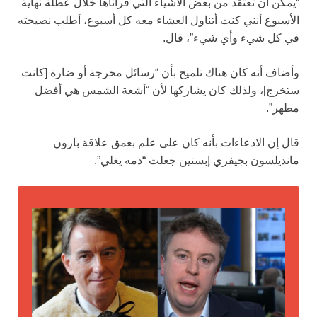
“يمكن أن تعتقد من بعض الأشياء التي قرأناها خلال عطلة نهاية
الأسبوع أنني كنت أتناول العشاء معه كل أسبوع، أطلب نصيحته
في كل شيء وأي شيء”، قال.
وأضاف أنه كان هناك تلميح بأن “رسائل محرجة أو ضارة [كانت
ستخرج]، ولذلك كان يشاركها لأن “أشعة الشمس هي أفضل
مطهر”.
قال إن الادعاءات بأنه كان على علم بعمق علاقة بارون
مانديلسون بجيفري إبستين جعلت “دمه يغلي”.