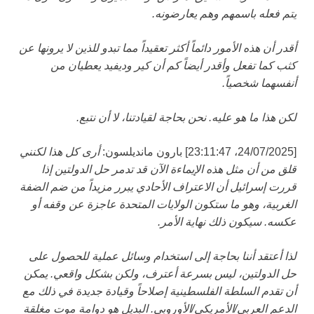
يتم فعله باسمهم وهم يعارضونه.
أقدر أن هذه الأمور دائماً أكثر تعقيداً مما تبدو للذين لا يرونها عن
كثب كما تفعل وأقدر أيضاً كم أن كير وديفيد يعطيان من
أنفسهما شخصياً.
لكن هذا ما هو عليه. نحن بحاجة لقيادتنا، لا أن نتبع.
[24/07/2025، 23:11:47] بارون مانديلسون:
أرى كل هذا لكنني
قلق من أن مثل هذه الإيماءة الآن قد تدمر حل الدولتين إذا
قررت إسرائيل أن الاعتراف الأحادي يبرر مزيداً من ضم الضفة
الغربية، وهو ما ستكون الولايات المتحدة عاجزة عن وقفه أو
عكسه. سيكون ذلك نهاية الأمر.
لذا أعتقد أننا بحاجة إلى استخدام وسائل عملية للحصول على
حل الدولتين، ليس بسرعة أعترف، ولكن بشكل واقعي. يمكن
أن تقدم السلطة الفلسطينية إصلاحاً وقيادة جديدة في ذلك مع
الدعم العربي/الأمريكي/الأوروبي. البديل هو دوامة موت مغلقة