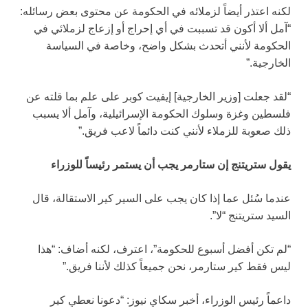
لكنه اعتذر أيضاً لزملائه في الحكومة عن محتوى بعض رسائله:
“آمل ألا أكون قد تسببت في أي إحراج أو إزعاج لزملائي في
الحكومة لأنني أتحدث بشكل واضح، وخاصة في السياسة
الخارجية.”
“لقد جعلت [وزير الخارجية] إيفيت كوبر على علم بما قلته عن
فلسطين وغزة وسلوك الحكومة الإسرائيلية، وآمل ألا يسبب
ذلك صعوبة للزملاء لأنني كنت دائماً لاعب فريق.”
يقول ستريتنج إن ستارمر يجب أن يستمر رئيساً للوزراء
عندما سُئل عما إذا كان يجب على السير كير الاستقالة، قال
السيد ستريتنج “لا”.
“لم تكن أفضل أسبوع للحكومة”، اعترف، لكنه أضاف: “هذا
ليس فقط كير ستارمر، نحن جميعاً كذلك لأننا فريق.”
داعماً رئيس الوزراء، أخبر سكاي نيوز: “دعونا نعطي كير