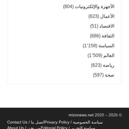
الأجهزة والإلكترونيات
(804)
الأعمال
(623)
الاقتصاد
(51)
الثقافة
(686)
السياسة
(1٬158)
العالم
(1٬509)
رياضة
(623)
صحة
(597)
mizonews.net
2020 – 2026
©
سياسة الخصوصية / Privacy Policy
اتصل بنا / Contact Us
سياسة التحرير / Editorial Policy
من نحن / About Us