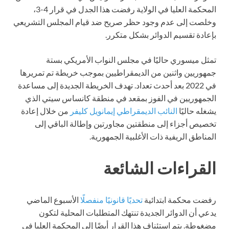
المحكمة العليا في الولاية رفضت هذا الجدل في قرار 4-3،
وخلصت إلى عدم وجود حظر صريح ضد قيام المجلس التشريعي
بإعادة تقسيم الدوائر بشكل متكرر.
تمثل ميسوري حاليًا في مجلس النواب الأمريكي بستة
جمهوريين واثنين من الديمقراطيين بموجب خريطة تم تمريرها
في 2022 بعد أحدث تعداد. تهدف الخريطة الجديدة إلى مساعدة
الجمهوريين في الفوز بمقعد في منطقة كانساس سيتي الذي
يشغله حاليًا
النائب الديمقراطي إيمانويل كليفر
من خلال إعادة
تخصيص أجزاء إلى منطقتين مجاورتين وإطالة الباقي إلى
المناطق الريفية ذات الأغلبية الجمهورية.
القراءات الشائعة
رفضت محكمة ابتدائية
تحديًا قانونيًا منفصلًا
الأسبوع الماضي
يدعي أن الدوائر الجديدة تنتهك المتطلبات المحلية لتكون
مضغوطة. يتم استئناف هذا القرار أيضًا إلى المحكمة العليا في