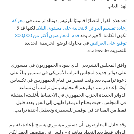
لهذا العام.
تعد هذه القرار انتصارًا قانونيًا للرئيس دونالد ترامب في
معركة
إعادة تقسيم الدوائر الانتخابية على مستوى البلاد
. لكنها قد لا
تكون الكلمة الأخيرة. وقد
قدم المعارضون أكثر من 300,000
توقيع على العرائض
في محاولة لوضع الخريطة الجديدة
للتصويت statewide.
وافق المجلس التشريعي الذي يقوده الجمهوريون في ميسوري
على دوائر جديدة لمجلس النواب الأمريكي في سبتمبر بناءً على
دعوة ترامب، بعد وقت قصير من قيام الجمهوريين في تكساس
أيضًا بإعادة رسم دوائرهم الانتخابية. يأمل ترامب أن تساعد
الدوائر الجديدة الحزب الجمهوري في الاحتفاظ بأغلبيته الضئيلة
في المجلس، حيث يحتاج الديمقراطيون إلى الفوز بعدد قليل
فقط من المقاعد في نوفمبر للسيطرة وتعطيل أجندة ترامب.
وقد جادل المعارضون بأن دستور ميسوري يسمح بإعادة تقسيم
الدوائر فقط بعد التعداد مباشرة – وليس في منتصف العقد. لكن