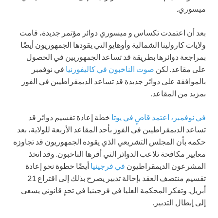
ميسوري.
بعد أن اعتمدت تكساس و ميسوري دوائر مؤتمر جديدة، قامت
ولايات كارولينا الشمالية وأوهايو التي يقودها الجمهوريون أيضًا
بمراجعة دوائرها بطريقة قد تساعد الجمهوريين في الحصول
على مقاعد. لكن
صوت الناخبون في كاليفورنيا
في نوفمبر
بالموافقة على دوائر جديدة قد تساعد الديمقراطيين في الفوز
بمزيد من المقاعد.
في نوفمبر، اعتمد قاضٍ في يوتا
خطة إعادة تقسيم دوائر قد
تساعد الديمقراطيين في الفوز بأحد المقاعد الأربعة للولاية، بعد
حكمه بأن المجلس التشريعي الذي يقوده الجمهوريون قد تجاوزه
معايير مكافحة تلاعب الدوائر التي أقرها الناخبون. وقد اتخذ
المشرعون الديمقراطيون
في فرجينيا
أيضًا خطوة نحو إعادة
تقسيم منتصف العقد بإحالة تدبير يصرح بذلك إلى اقتراع 21
أبريل. وتفكر المحكمة العليا في فرجينيا في تحدٍ قانوني يسعى
إلى إبطال التدبير.