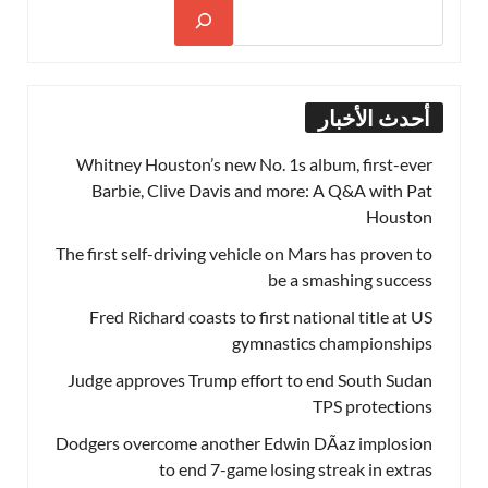
أحدث الأخبار
Whitney Houston’s new No. 1s album, first-ever
Barbie, Clive Davis and more: A Q&A with Pat
Houston
The first self-driving vehicle on Mars has proven to
be a smashing success
Fred Richard coasts to first national title at US
gymnastics championships
Judge approves Trump effort to end South Sudan
TPS protections
Dodgers overcome another Edwin DÃ­az implosion
to end 7-game losing streak in extras