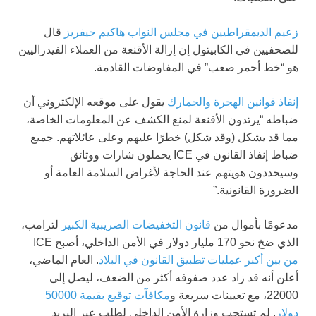
زعيم الديمقراطيين في مجلس النواب هاكيم جيفريز
قال
للصحفيين في الكابيتول إن إزالة الأقنعة من العملاء الفيدراليين
هو “خط أحمر صعب” في المفاوضات القادمة.
إنفاذ قوانين الهجرة والجمارك
يقول على موقعه الإلكتروني أن
ضباطه “يرتدون الأقنعة لمنع الكشف عن المعلومات الخاصة،
مما قد يشكل (وقد شكل) خطرًا عليهم وعلى عائلاتهم. جميع
ضباط إنفاذ القانون في ICE يحملون شارات ووثائق
وسيحددون هويتهم عند الحاجة لأغراض السلامة العامة أو
الضرورة القانونية.”
مدعومًا بأموال من
قانون التخفيضات الضريبية الكبير
لترامب،
الذي ضخ نحو 170 مليار دولار في الأمن الداخلي، أصبح ICE
من بين أكبر عمليات تطبيق القانون في البلاد
. العام الماضي،
أعلن أنه قد زاد عدد صفوفه أكثر من الضعف، ليصل إلى
22000، مع تعيينات سريعة و
مكافآت توقيع بقيمة 50000
دولار
. لم تستجب وزارة الأمن الداخلي لطلب عبر البريد