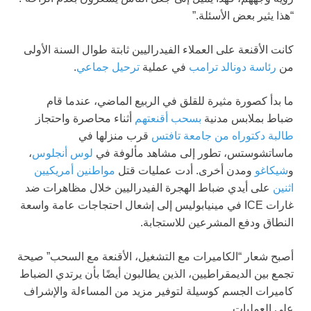
“هذا يثير بعض الأسئلة.”
كانت الأقنعة على العملاء الفيدراليين ثابتة طوال السنة الأولى
من
رئاسة دونالد ترامب
في عملية
ترحيل جماعي
.
ما بدأ كصورة مثيرة للقلق في الربيع الماضي، عندما قام
ضباط بملابس مدنية
بسحب أقنعتهم
أثناء محاصرة واحتجاز
طالبة دكتوراه من جامعة تافتس
قرب منزلها في
ماساتشوستس، تطور إلى مشاهد مألوفة في
لوس أنجلوس
،
و
شيكاغو
ومدن أخرى. أدت عمليات قتل
مواطنين أمريكيين
اثنين
على أيدي ضباط الهجرة الفيدراليين خلال مظاهرات ضد
غارات ICE في مينيابوليس إلى إشعال احتجاجات عامة واسعة
النطاق ودفع المشرعين للاستجابة.
أصبح شعار “الكاميرات مع التشغيل، الأقنعة مع السحب” صيحة
تجمع بين الديمقراطيين، الذين يطالبون أيضًا بأن يرتدي الضباط
كاميرات الجسم كوسيلة لتوفير مزيد من المساءلة والإشراف
على العمليات.