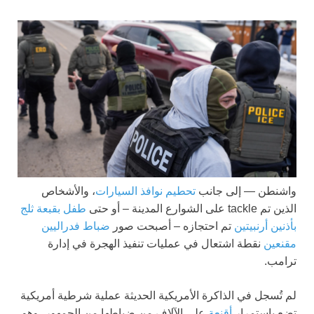
واشنطن —
إلى جانب
تحطيم نوافذ السيارات
، والأشخاص
الذين تم tackle على الشوارع المدينة – أو حتى
طفل بقبعة ثلج
بأذنين أرنبيتين
تم احتجازه – أصبحت صور
ضباط فدراليين
مقنعين
نقطة اشتعال في عمليات تنفيذ الهجرة في إدارة
ترامب.
لم تُسجل في الذاكرة الأمريكية الحديثة عملية شرطية أمريكية
تضع باستمرار
أقنعة
على الآلاف من ضباطها من الجمهور، وهو