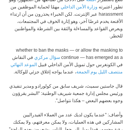
تطور اعتبرته
وزارة الأمن الداخلي
مهمًا لحماية الموظفين من
harassment عبر الإنترنت. لكن الخبراء يحذرون من أن ارتداء
الأقنعة يخدم غرضًا آخر، وهو إثارة الخوف في المجتمعات،
ويعرض القواعد والمساءلة والثقة بين الشرطة والمواطنين
للخطر.
whether to ban the masks — or allow the masking to
continue — has emerged as a
سؤال مركزي
في النقاش
في الكونغرس حول تمويل الأمن الداخلي قبيل
الموعد النهائي
منتصف الليل يوم الجمعة
، عندما يواجه إغلاق جزئي للوكالة.
قال جاستين سميث، شريف سابق من كولورادو ومدير تنفيذي
ورئيس مجلس إدارة جمعية شيريف الوطنية: “البشر يقرؤون
وجوه بعضهم البعض – هكذا نتواصل”.
وأضاف: “عندما يكون لديك عدد من العملاء الفيدراليين
المشاركين في هذه العمليات، ولا يمكن معرفتهم، ولا يمكنك
رؤية وجههم، فهذا يميل إلى جعل الناس يشعرون بعدم الراحة”.