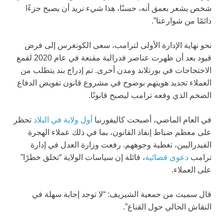
شخص يشعر بعمق أنه، حسنًا، هذا شيء نريد أن يصبح جزءًا
دائمًا من شوارعنا”.
نحو نهاية الإدارة الأولى لترامب، سعى الكونغرس إلى فرض
قيود بعد أن ظهرت عناصر فدرالية مقنعة في عام 2020 لقمع
الاحتجاجات في بورتلاند ومدن أخرى. تم إدراج بند يتطلب من
العملاء تحديد هويتهم بوضوح في مشروع قانون تفويض الدفاع
الضخم الذي وقعه ترامب ليصبح قانونًا.
في العام الماضي، أصبحت كاليفورنيا
أول ولاية في البلاد
تحظر
على معظم ضباط إنفاذ القانون، بما في ذلك عملاء الهجرة
الفيدراليين، تغطية وجوههم. رفعت وزارة العدل في إدارة
ترامب
دعوى قضائية
، قائلة إن سياسات الولاية “تخلق خطرًا”
على العملاء.
قال سميث من جمعية الشيريف: “لا توجد إجابة سهلة في
النقاش الحالي حول القناع”.