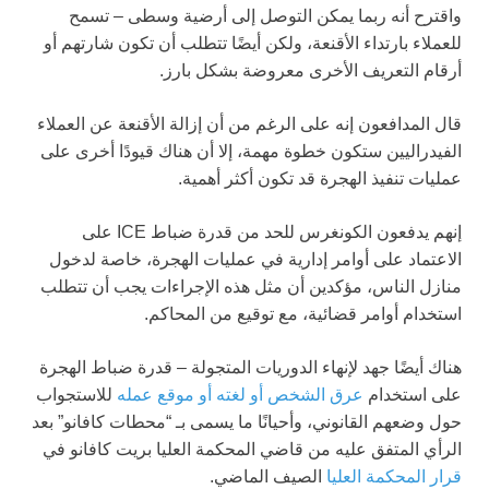
واقترح أنه ربما يمكن التوصل إلى أرضية وسطى – تسمح
للعملاء بارتداء الأقنعة، ولكن أيضًا تتطلب أن تكون شارتهم أو
أرقام التعريف الأخرى معروضة بشكل بارز.
قال المدافعون إنه على الرغم من أن إزالة الأقنعة عن العملاء
الفيدراليين ستكون خطوة مهمة، إلا أن هناك قيودًا أخرى على
عمليات تنفيذ الهجرة قد تكون أكثر أهمية.
إنهم يدفعون الكونغرس للحد من قدرة ضباط ICE على
الاعتماد على أوامر إدارية في عمليات الهجرة، خاصة لدخول
منازل الناس، مؤكدين أن مثل هذه الإجراءات يجب أن تتطلب
استخدام أوامر قضائية، مع توقيع من المحاكم.
هناك أيضًا جهد لإنهاء الدوريات المتجولة – قدرة ضباط الهجرة
على استخدام
عرق الشخص أو لغته أو موقع عمله
للاستجواب
حول وضعهم القانوني، وأحيانًا ما يسمى بـ “محطات كافانو” بعد
الرأي المتفق عليه من قاضي المحكمة العليا بريت كافانو في
قرار المحكمة العليا
الصيف الماضي.