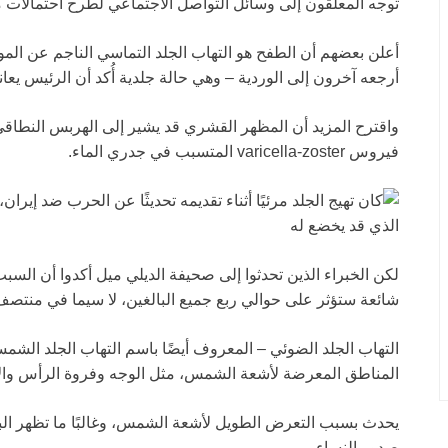
توجه المعلقون إلى وسائل التواصل الاجتماعي لطرح احتمالات 
أعلن بعضهم أن الطفح هو التهاب الجلد التماسي الناجم عن المواد
أرجعه آخرون إلى الوردية – وهي حالة جلدية أُكد أن الرئيس يعاني
واقترح المزيد أن المظهر القشري قد يشير إلى الهربس النطاقي
فيروس varicella-zoster المتسبب في جدري الماء.
لكن الخبراء الذين تحدثوا إلى صحيفة الديلي ميل أكدوا أن السبب
شائعة ستؤثر على حوالي ربع جميع البالغين، لا سيما في منتصف
التهاب الجلد الضوئي – المعروف أيضًا باسم التهاب الجلد الش
المناطق المعرضة لأشعة الشمس، مثل الوجه وفروة الرأس والأذن
يحدث بسبب التعرض الطويل لأشعة الشمس، وغالبًا ما تظهر البقع
صدور النساء.