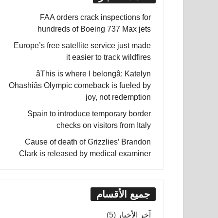
FAA orders crack inspections for
hundreds of Boeing 737 Max jets
Europe’s free satellite service just made
it easier to track wildfires
âThis is where I belongâ: Katelyn
Ohashiâs Olympic comeback is fueled by
joy, not redemption
Spain to introduce temporary border
checks on visitors from Italy
Cause of death of Grizzlies’ Brandon
Clark is released by medical examiner
جميع الأقسام
آخر الأخبار
(5)