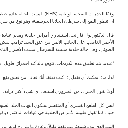
وفقًا للخدمات الصحية الوطنية (NHS
أن تتطور البقع إلى سرطان الخلايا الحرشفية، وهو نوع من سرطان
قال الدكتور بول فارانت، استشاري أمراض جلدية ومدير عيادة
د
الأحمر الغاضب على الجانب الأيمن من عنق السيد ترامب يمكن أن 
الضوئي، وهي حالة جلدية مسببة للسرطان بسبب الأضرار النا
‘عندما يتم تطبيق هذه الكريمات، نتوقع بالتأكيد احمرارًا طويل ا
لذا، ماذا يمكنك أن تفعل إذا كنت تعتقد أنك تعاني من نفس بقع ا
أولاً، يقول الخبراء، من الضروري استبعاد أي شيء أكثر غرابة.
ليس كل الطفح القشري أو المتقشر سيكون التهاب الجلد الضوئ
قلق، كما تقول طبيبة الأمراض الجلدية في عيادات الدكتور دوكو، ا
النمو الذي يبدو شمعيًا ومرتفعة قليلاً، وعادة ما يتراوح لونه من 