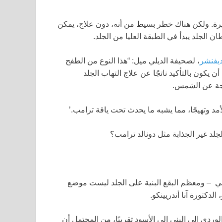
)، ليست الحالة عادة خطيرة. ولكن هناك خطر بسيط من أنه، دون علاج، يمكن
 الجلد يبدأ في الطبقة العليا من الجلد.
يفنشر
، لصحيفة الديلي ميل: “هذا النوع من الطفح
يكون بالتأكيد ناتجًا عن علاج التهاب الجلد
تجة عن الشمس.
لأمد وتهيجًا، مما يشبه ما يحدث تحت ياقة ترامب.’
لجلد غير الجذابة مثل دونالد ترامب؟
ي – ومعظم البقع البنية على الجلد ليست موضع
لدكتورة آنا أندريينكو.
الوردي إلى البني إلى الأسود تقريبًا، من المحتمل أن