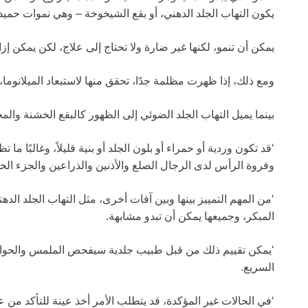
يكون التهاب الجلد الدهني، أو بقع الشيخوخة – وهي نموات حمي
يمكن أن تنمو، لكنها غير ضارة ولا تحتاج إلى علاج، لكن يمكن إزا
ومع ذلك، إذا ظهرت مظلمة جدًا، تحقق منها لاستبعاد الميلانوما
بينما يميل التهاب الجلد الضوئي إلى الظهور كالبقع الخشنة والم
‘قد تكون وردية أو حمراء أو بلون الجلد أو بنية قليلاً، وغالبًا
وفروة الرأس لدى الرجال الصلع والأذنين والذراعين والجزء الخل
‘من المهم التمييز بينها وبين آفات أخرى، مثل التهاب الجلد الده
المبكر، وجميعها يمكن أن تبدو مشابهة.
‘يمكن تقييم ذلك من قبل طبيب جلدية سيفحص الملمس والحواف
السريع.
‘في الحالات غير المؤكدة، قد يتطلب الأمر أخذ عينة للتأكد م