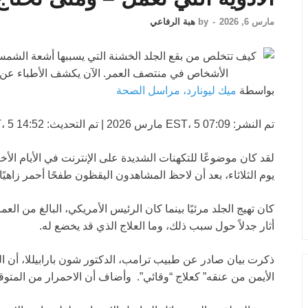
مارس 6, 2026
-
by
هبة الرفاعي
بواسطة
ميك ليونارد، مراسل الصحة
تم النشر:
07:09 EST، 5 مارس 2026
|
تم التحديث:
14:52 EST، 5 مارس 2026
لقد كان موضوعًا للتكهنات الشديدة على الإنترنت في الأيام ا
يوم الثلاثاء، بعد أن لاحظ المشاهدون اليقظون طفحًا أحمر زاهيً
كان تهيج الجلد مرئيًا بينما كان الرئيس الأمريكي، البالغ من العمر 79 عامًا، يعطي تحديثًا عن الحرب 
أثار جدلاً حول سبب ذلك، وما العلاج الذي قد يخضع له.
ذكرت بيان صادر عن طبيب ترامب، الدكتور شون بارابيللا، أن الس
الأيمن من عنقه” كعلاج “وقائي”. وأضاف أن الاحمرار من المتوق