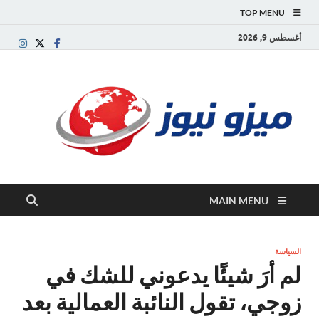
TOP MENU
أغسطس 9, 2026
ميز
بوابة
إخبارية
نيوز
عربية تقد
الأخبار
العاجلة
والتقارير
السياسية
MAIN MENU
والاقتصاد
السياسة
لم أرَ شيئًا يدعوني للشك في
زوجي، تقول النائبة العمالية بعد