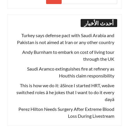
أحدث الأخبار
Turkey says defense pact with Saudi Arabia and
Pakistan is not aimed at Iran or any other country
Andy Burnham to embark on cost of living tour
through the UK
Saudi Aramco extinguishes fire at refinery as
Houthis claim responsibility
This is how we do it: âSince I started HRT, weâve
switched roles â he jokes that I want to do it every
dayâ
Perez Hilton Needs Surgery After Extreme Blood
Loss During Livestream