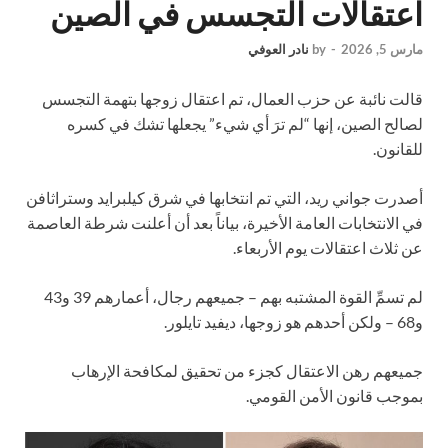
اعتقالات التجسس في الصين
مارس 5, 2026
-
by
نادر العوفي
قالت نائبة عن حزب العمال، تم اعتقال زوجها بتهمة التجسس
لصالح الصين، إنها “لم ترَ أي شيء” يجعلها تشك في كسره
للقانون.
أصدرت جواني ريد، التي تم انتخابها في شرق كيلبرايد وستراثافن
في الانتخابات العامة الأخيرة، بياناً بعد أن أعلنت شرطة العاصمة
عن ثلاث اعتقالات يوم الأربعاء.
لم تسمِّ القوة المشتبه بهم – جميعهم رجال، أعمارهم 39 و43
و68 – ولكن أحدهم هو زوجها، ديفيد تايلور.
جميعهم رهن الاعتقال كجزء من تحقيق لمكافحة الإرهاب
بموجب قانون الأمن القومي.