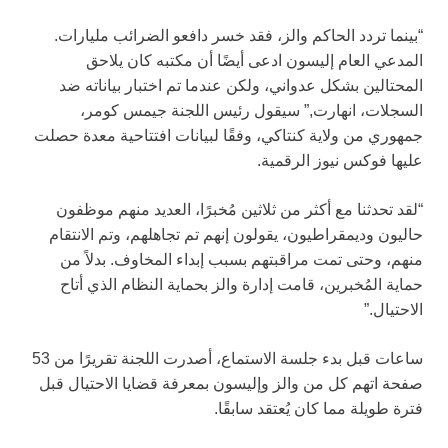
“بينما تردد الحاكم والز، فقد خسر دافعو الضرائب مليارات.
المدعي العام إليسون ادعى أيضًا أن مكتبه كان يلاحق
المحتالين بشكل عدواني، ولكن عندما تم اختبار بياناته ضد
السجلات، انهارت,” سيقول رئيس اللجنة جيمس كومر،
جمهوري من ولاية كنتاكي، وفقًا لبيانات افتتاحية معدة حصلت
عليها فوكس نيوز الرقمية.
“لقد تحدثنا مع أكثر من ثلاثين مُخبرًا، العديد منهم موظفون
حاليون وديمقراطيون، يقولون إنهم تم تجاهلهم، وتم الانتقام
منهم، وحتى تمت مراقبتهم بسبب إبداء المخاوف. بدلاً من
حماية المُخبرين، قامت إدارة والز بحماية النظام الذي أتاح
الاحتيال.”
ساعات قبل بدء جلسة الاستماع، أصدرت اللجنة تقريرًا من 53
صفحة اتهم كل من والز وإليسون بمعرفة قضايا الاحتيال قبل
فترة طويلة مما كان يُعتقد سابقًا.