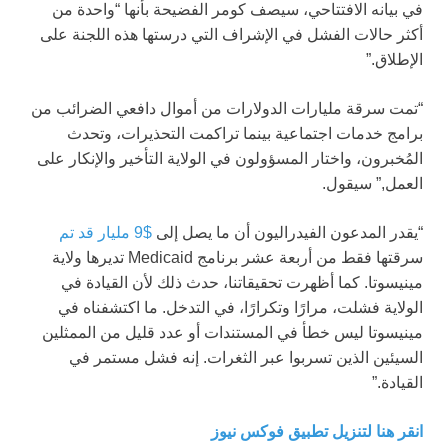
في بيانه الافتتاحي، سيصف كومر الفضيحة بأنها “واحدة من
أكثر حالات الفشل في الإشراف التي درستها هذه اللجنة على
الإطلاق.”
“تمت سرقة مليارات الدولارات من أموال دافعي الضرائب من
برامج خدمات اجتماعية بينما تراكمت التحذيرات، وتحدث
المُخبرون، واختار المسؤولون في الولاية التأخير والإنكار على
العمل,” سيقول.
“يقدر المدعون الفيدراليون أن ما يصل إلى
$9 مليار قد تم
سرقتها فقط من أربعة عشر برنامج Medicaid تديرها ولاية
مينيسوتا. كما أظهرت تحقيقاتنا، حدث ذلك لأن القيادة في
الولاية فشلت، مرارًا وتكرارًا، في التدخل. ما اكتشفناه في
مينيسوتا ليس خطأ في المستندات أو عدد قليل من الممثلين
السيئين الذين تسربوا عبر الثغرات. إنه فشل مستمر في
القيادة.”
انقر هنا لتنزيل تطبيق فوكس نيوز