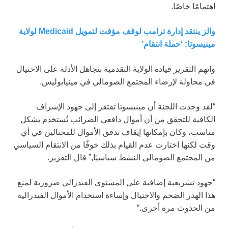
اهتمامًا خاصًا.
والز ينتقد إدارة ترامب لوقف مؤقت لتمويل Medicaid لولاية
مينيسوتا: ‘حملة انتقام’
واتهم التقرير قيادة الولاية التقدمية بتجاهل الأدلة على الاحتيال
في محاولة لإرضاء المجتمع الصومالي في مينيابوليس.
“لقد وجدت اللجنة أن مينيسوتا تفتقر إلى جهود الإشراف
الكافية للتحقق من أن أموال دافعي الضرائب تُستخدم بشكل
مناسب، وكان بإمكانها إيقاف تدفق الأموال للمحتالين في أي
وقت لكنها اختارت عدم القيام بذلك خوفًا من الانتقام السياسي
من المجتمع الصومالي النشط سياسيًا,” قال التقرير.
“جهود تشريعية إضافية على المستوى الفيدرالي ضرورية لمنع
هذا الهدر الضخم والاحتيال وإساءة استخدام الأموال الفيدرالية
من الحدوث مرة أخرى.”