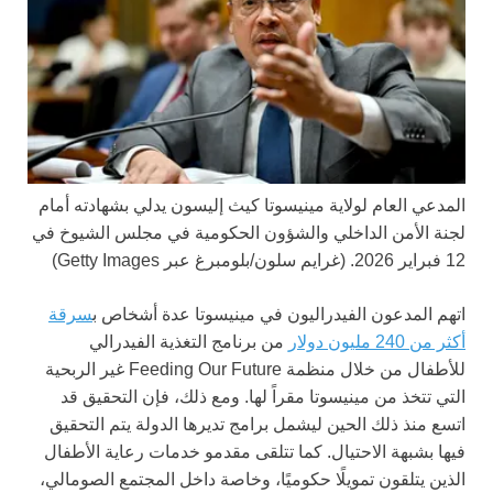
المدعي العام لولاية مينيسوتا كيث إليسون يدلي بشهادته أمام
لجنة الأمن الداخلي والشؤون الحكومية في مجلس الشيوخ في
12 فبراير 2026.
(غرايم سلون/بلومبرغ عبر Getty Images)
اتهم المدعون الفيدراليون في مينيسوتا عدة أشخاص ب
سرقة
أكثر من 240 مليون دولار
من برنامج التغذية الفيدرالي
للأطفال من خلال منظمة Feeding Our Future غير الربحية
التي تتخذ من مينيسوتا مقراً لها. ومع ذلك، فإن التحقيق قد
اتسع منذ ذلك الحين ليشمل برامج تديرها الدولة يتم التحقيق
فيها بشبهة الاحتيال. كما تتلقى مقدمو خدمات رعاية الأطفال
الذين يتلقون تمويلًا حكوميًا، وخاصة داخل المجتمع الصومالي،