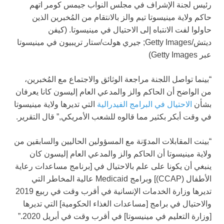
رئيس لجنة الإشراف في مجلس النواب جيمس كومر اتهم
حاكم ولاية مينيسوتا تيم والز بالانتقام من المُخبرين الذين
حاولوا لفت الانتباه إلى الاحتيال في مينيسوتا.
(كيفن
ديتش/Getty Images; جيري هولت/ستار تريبيون في مينيسوتا
عبر Getty Images)
“بينما تواصل اللجنة مراجعة الوثائق والاجتماع مع المُخبرين،
من الواضح أن الحاكم والز والمدعي العام إليسون كانا يعرفان
بشأن
الاحتيال في البرامج الفيدرالية
التي تديرها ولاية مينيسوتا
في وقت أبكر بكثير مما قالوه للشعب الأمريكي,” قال التقرير.
“بينت المقابلات المدوّنة مع المسؤولين الحاليين والسابقين من
ولاية مينيسوتا أن الحاكم والز والمدعي العام إليسون كان
ينبغي أن يكونا على علم بالاحتيال في [برنامج مساعدات رعاية
الأطفال (CCAP)] وبرامج Medicaid عالية المخاطر التي
تديرها وزارة الخدمات الإنسانية في أقرب وقت في ربيع 2019
والاحتيال في برامج [مساعدات الغذاء الحكومية] التي تديرها
[وزارة التعليم في مينيسوتا] في أقرب وقت في أبريل 2020.”