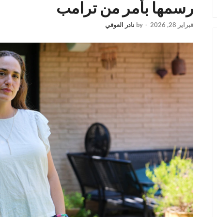
رسمها بأمر من ترامب
فبراير 28, 2026
-
by
نادر العوفي