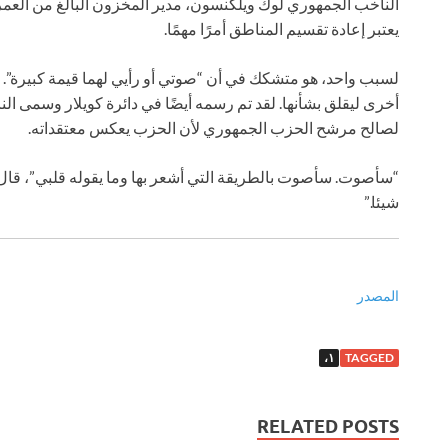
يعتبر إعادة تقسيم المناطق أمرًا مهمًا.
لسبب واحد، هو متشكك في أن “صوتي أو رأيي لهما قيمة كبيرة”. قال
أخرى ليقلق بشأنها. لقد تم رسمه أيضًا في دائرة كويلار وسمى الن
لصالح مرشح الحزب الجمهوري لأن الحزب يعكس معتقداته.
“سأصوت. سأصوت بالطريقة التي أشعر بها وما يقوله قلبي”، قال و
شيئا.”
المصدر
١،
TAGGED
RELATED POSTS