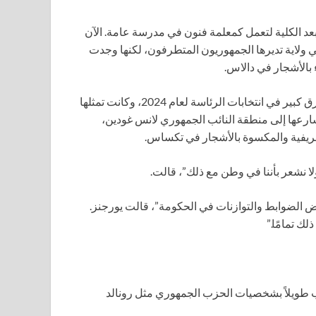
ى تكساس بعد الكلية لتعمل كمعلمة فنون في مدرسة عامة. الآن
ولاية تديرها الجمهوريون المتطرفون، لكنها وجدت
 بالأشجار في دالاس.
كانت يورجنز تسكن سابقًا في منطقة فازت بها كامالا هاريس بفارق كبير في انتخابات الرئاسة لعام 2024، وكانت تمثلها
شارعها إلى منطقة النائب الجمهوري لانس غودين،
لا نشعر بأننا في وطن مع ذلك”، قالت.
عض الضوابط والتوازنات في الحكومة”، قالت يورجنز.
ك تمامًا.”
 53 عامًا، كان ناخبًا جمهوريًا منذ عام 1990 ويعجب طويلاً بشخصيات الحزب الجمهوري مثل رونالد