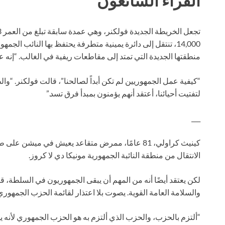
القراء الشائعون
14,000، تنتقل إلى دائرة يمينية متطرفة يحتفظ بها النائب 
منطقتها الجديدة التي تمتد إلى مقاطعات ريفية في الغالب. “إنه
“كيفية عمل الجمهوريين لم تكن أبداً لصالحنا”، قالت فولكنر. “وا
لتفتيت أحيائنا، أعتقد أنهم يؤمنون بمبدأ فرق تسد.”
___
كينيث كراولي، 81 عامًا، ممرض متقاعد يعيش في ميشن 
الانتقال من منطقة النائبة الجمهورية مونيكا دي لا كروز.
لكن يعتقد أيضًا أنه من المهم أن يبقى الجمهوريون في السلطة، ق
والسلامة العامة القوية. يصوت بلا اعتذار لقائمة الحزب الجمهوري
“ألتزم بالحزب، والحزب الذي ألتزم به هو الحزب الجمهوري لأنه يد