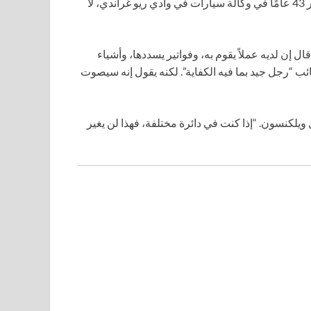
الناخب الجمهوري لوك ويلكنسون، مدير المخزون البالغ من العمر 43 عامًا في وكالة سيارات في وادي ريو غراندي، لا
 إن لديه عملاً يقوم به، وفواتير يسددها، وأشياء
ائب “رجل جيد بما فيه الكفاية”. لكنه يقول إنه سيصوت
يلكنسون. “إذا كنت في دائرة مختلفة، فهذا لن يغير