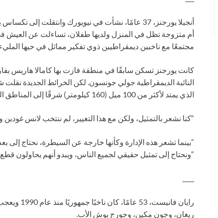
أنجيلا يورجنز، 37 عامًا، نشأت في نيويورك وانتقلت إل
أم متزوجة تظل في المنزل ولديها طفلان، تساءلت عن العيش في 
مجتمعًا مع ناخبين ديمقراطيين ذوي تفكير مماثل في حيها المليء
النائبة الديمقراطية جولي جونسون. لكن الخرائط الجديدة نقلت 
الذي يمتد لأكثر من 100 ميل (160 كيلومتر) شرقًا إلى المناطق الريفية والمكسوة بالأشجار في تكساس.
“كنا نشعر بالتمثيل، ولكن مع هذا التغيير، لم ننتخب لانس غودين و
“بينما تشعر هذه الإدارة وكأنها خارجة عن السيطرة، نحتاج إلى ب
“ونحتاج إلى تمثيل حقيقي لجميع الناس، ويبدو أنهم يحاولون قطع ذل
____
رايان فانيست،
ريغان، وجون مكين، وجورج بوش الأب.