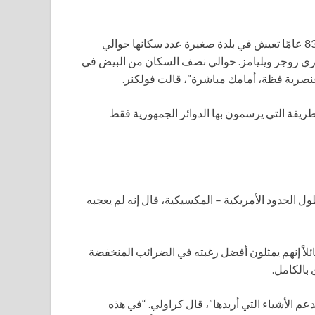
تجعل الخريطة الجديدة فولكنر، وهي عمدة سابقة تبلغ من العمر 83 عامًا تعيش في بلدة صغيرة عدد سكانها حوالي
الجمهوري روجر ويليامز. حوالي نصف السكان من البيض في
 عنصرية فظة، أمامك مباشرة”، قالت فولكنر.
لطريقة التي يرسمون بها الدوائر الجمهورية فقط
على طول الحدود الأمريكية – المكسيكية، قال إنه لم يعجبه
ائلاً إنهم يمثلون أفضل رغبته في الضرائب المنخفضة
 بالكامل.
عم الأشياء التي أريدها”، قال كراولي. “في هذه