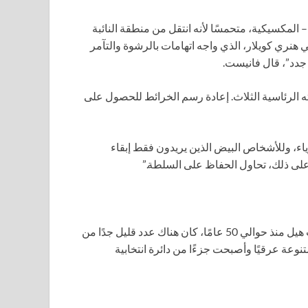
 المكسيكية، متحمسًا لأنه انتقل من منطقة النائبة
ي هنري كويلار، الذي واجه اتهامات بالرشوة والتآمر
جدد”، قال فانيست.
ه الرئاسية الثلاث. إعادة رسم الخرائط للحصول على
رياء، وللأشخاص البيض الذين يريدون فقط إبقاء
على ذلك، تحاول الحفاظ على السلطة.”
عندما انتقلت كلارا فولكنر إلى ضاحية فورت وورث في فوريست هيل منذ حوالي 50 عامًا، كان هناك عدد قليل جدًا من
نوعة عرقيًا وأصبحت جزءًا من دائرة انتخابية