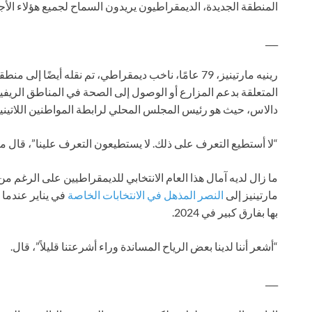
المنطقة الجديدة، الديمقراطيون يريدون السماح لجميع هؤلاء الأجا
___
رينيه مارتينيز، 79 عامًا، ناخب ديمقراطي، تم نقله أيضً
المتعلقة بدعم المزارع أو الوصول إلى الصحة في المناطق الريفية 
دالاس، حيث هو رئيس المجلس المحلي لرابطة المواطنين اللاتينيي
“لا أستطيع التعرف على ذلك. لا يستطيعون التعرف علينا”، قال مار
ما زال لديه آمال هذا العام الانتخابي للديمقراطيين على الرغم م
مارتينيز إلى
النصر المذهل في الانتخابات الخاصة
في يناير عندما 
بها بفارق كبير في 2024.
“أشعر أننا لدينا بعض الرياح المساندة وراء أشرعتنا قليلاً”، قال.
___