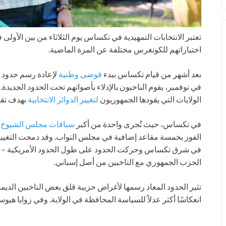
تعتبر الانتخابات التمهيدية في تكساس يوم الثلاثاء من بين الأولى في
اختياراتهم للكونغرس مختلفة عن المرة الماضية.
بعد أشهر من قيام تكساس ببدء
فوضى وطنية
لإعادة رسم حدود م
في نوفمبر، يقوم الناخبون بالإدلاء بأصواتهم تحت الحدود الجديد
الولايات التي يقودها الجمهوريون
لتغيير الدوائر الانتخابية
بهدف تقل
في تكساس، حيث تُجرى واحدة من أكبر
سباقات مجلس الشيوخ ا
الفوز بخمسة مقاعد إضافية في مجلس النواب. وقد دمجت التغييرا
في شرق تكساس وحركت الحدود على طول الحدود الأمريكية – ال
الحزب الجمهوري مع الناخبين من أصل إسباني.
تثير الحدود المعاد رسمها لأغراض حزبية قلق بعض الناخبين الدي
انعكاسًا أكثر عدلاً للسياسة المحافظة في الولاية. وفي زوايا هيوس
___