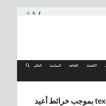
الاقتصاد
الثقافة
السياسة
العالم
في كلماتهم الخاصة: يصوت texans بموجب خرائط أعيد