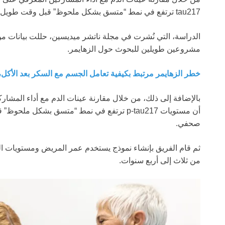
tau217 ترتفع في نمط “متسق بشكل ملحوظ” قبل وقت طويل من بدء فقدان الذاكرة.
الدراسة، التي نُشرت في مجلة ناتشر ميديسين، حللت بيانات من أ
مشروعين طويلين للبحوث حول الزهايمر.
خطر الزهايمر مرتبط بكيفية تعامل الجسم مع السكر بعد الأك
بالإضافة إلى ذلك، من خلال مقارنة عينات الدم مع أداء المش
أن مستويات p-tau217 ترتفع في نمط “متسق بشكل 
صحفي.
ثم قام الفريق بإنشاء نموذج يستخدم عمر المريض ومستويات ا
من ثلاث إلى أربع سنوات.