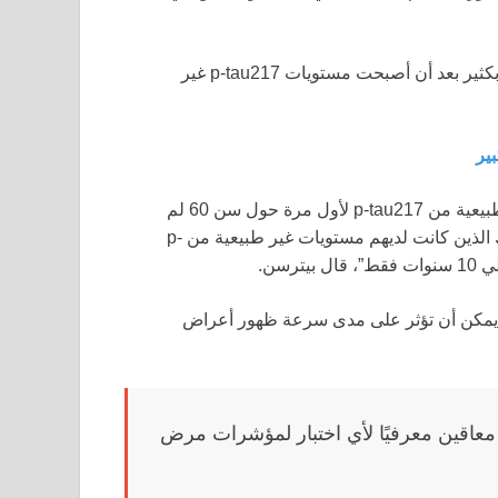
بشكل أسرع بكثير بعد أن أصبحت مستويات p-tau217 غير
ير
“على سبيل المثال، الأشخاص الذين كانت لديهم مستويات غير طبيعية من p-tau217 لأول مرة حول سن 60 لم
يتطور لديهم أعراض الزهايمر لقرابة 20 عامًا، في حين أن أولئك الذين كانت لديهم مستويات غير طبيعية من p-
اغ يمكن أن تؤثر على مدى سرعة ظهور أعراض
معاقين معرفيًا لأي اختبار لمؤشرات مرض