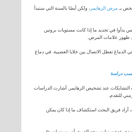
شخص بـ
مرض الزهايمر
، ولكن أيضًا بالسنة التي ستبدأ
 لويس بدأوا في تحديد ما إذا كانت مستويات بروتين
عد ظهور علامات المرض.
 p-tau217، يشكل “تشابكات” في الدماغ تعطل الاتصال بين خلايا العصبية. في دماغ
حسب دراسة
التشابكات عند تشخيص الزهايمر. أشارت الدراسات
مني للتقدم.
فة، أراد فريق البحث استكشاف ما إذا كان يمكن
من خلال مقارنة عينات الدم مع أداء المشاركين المعرفي على مدى عدة سنوات، وجد الفريق أن مستويات p-