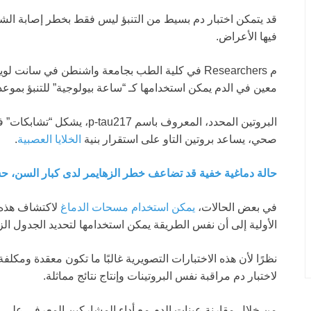
قد يتمكن اختبار دم بسيط من التنبؤ ليس فقط بخطر إصابة ال
فيها الأعراض.
م Researchers في كلية الطب بجامعة واشنطن في سانت
معين في الدم يمكن استخدامها كـ “ساعة بيولوجية” للتنبؤ بمو
البروتين المحدد، المعروف باسم
صحي، يساعد بروتين التاو على استقرار بنية
الخلايا العصبية
.
حالة دماغية خفية قد تضاعف خطر الزهايمر لدى كبار السن، 
في بعض الحالات،
يمكن استخدام مسحات الدماغ
لاكتشاف هذه 
الأولية إلى أن نفس الطريقة يمكن استخدامها لتحديد الجدول الز
نظرًا لأن هذه الاختبارات التصويرية غالبًا ما تكون معقدة ومكل
لاختبار دم مراقبة نفس البروتينات وإنتاج نتائج مماثلة.