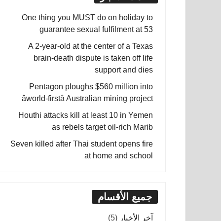
One thing you MUST do on holiday to
guarantee sexual fulfilment at 53
A 2-year-old at the center of a Texas
brain-death dispute is taken off life
support and dies
Pentagon ploughs $560 million into
âworld-firstâ Australian mining project
Houthi attacks kill at least 10 in Yemen
as rebels target oil-rich Marib
Seven killed after Thai student opens fire
at home and school
جميع الأقسام
آخر الأخبار
(5)