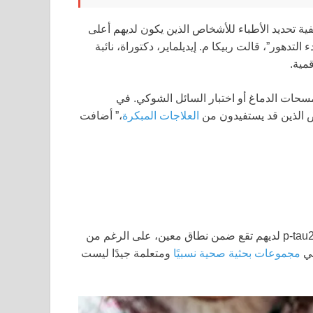
فية تحديد الأطباء للأشخاص الذين يكون لديهم أعلى
لتدهور”، قالت ربيكا م. إيديلماير، دكتوراة، نائبة
مية.
بمسحات الدماغ أو اختبار السائل الشوكي. في
ص الذين قد يستفيدون من
العلاجات المبكرة
،” أضافت
“لم نتمكن إلا من إجراء تنبؤات للأفراد الذين كانت مستويات p-tau217 لديهم تقع ضمن نطاق معين، على الرغم من
في
مجموعات بحثية صحية نسبيًا
ومتعلمة جيدًا ليست