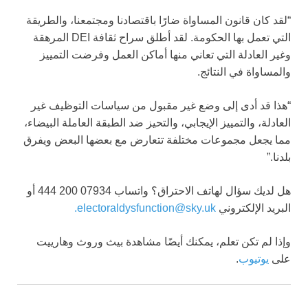
“لقد كان قانون المساواة ضارًا باقتصادنا ومجتمعنا، والطريقة
التي تعمل بها الحكومة. لقد أطلق سراح ثقافة DEI المرهقة
وغير العادلة التي تعاني منها أماكن العمل وفرضت التمييز
والمساواة في النتائج.
“هذا قد أدى إلى وضع غير مقبول من سياسات التوظيف غير
العادلة، والتمييز الإيجابي، والتحيز ضد الطبقة العاملة البيضاء،
مما يجعل مجموعات مختلفة تتعارض مع بعضها البعض ويفرق
بلدنا.”
هل لديك سؤال لهاتف الاحتراق؟ واتساب 07934 200 444 أو
البريد الإلكتروني
electoraldysfunction@sky.uk
.
وإذا لم تكن تعلم، يمكنك أيضًا مشاهدة بيث وروث وهارييت
على
يوتيوب
.