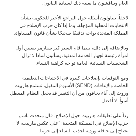
العام ويناقشون ما يعنيه ذلك لسيادة القانون.
لاحقاً، يتناولون أسئلة حول التراجع الأخير للحكومة بشأن
الانتخابات المحلية المؤجلة، وما إذا كان حزب الإصلاح في
المملكة المتحدة يواجه تدقيقًا صحيحًا بشأن قانون المساواة.
وبالإضافة إلى ذلك، بينما قام السير كير ستارمر بتعيين أول
امرأة رئيسة لجهاز الخدمة المدنية، يسألون لماذا لا تزال
الشخصيات النسائية العامة تواجه كراهية النساء.
ومع التوقعات بإصلاحات كبيرة في الاحتياجات التعليمية
الخاصة والإعاقات (SEND) الأسبوع المقبل، تستمع هارييت
وروث إلى آباء يخافون من أن التغيير قد يجعل النظام المعطل
أسوأ، لا أفضل.
رداً على تعليقات هارييت حول الإصلاح، قال متحدث باسم
حزب الإصلاح في المملكة المتحدة: “على عكس هارييت، لا
نحتاج إلى حافلة وردية لجذب النساء إلى حزبنا.