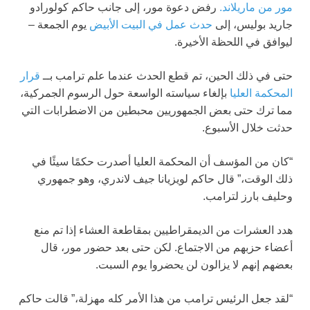
مور من ماريلاند.
رفض دعوة مور، إلى جانب حاكم كولورادو
جاريد بوليس، إلى
حدث عمل في البيت الأبيض
يوم الجمعة –
ليوافق في اللحظة الأخيرة.
حتى في ذلك الحين، تم قطع الحدث عندما علم ترامب بــ
قرار
المحكمة العليا
بإلغاء سياسته الواسعة حول الرسوم الجمركية،
مما ترك حتى بعض الجمهوريين محبطين من الاضطرابات التي
حدثت خلال الأسبوع.
“كان من المؤسف أن المحكمة العليا أصدرت حكمًا سيئًا في
ذلك الوقت،” قال حاكم لويزيانا جيف لاندري، وهو جمهوري
وحليف بارز لترامب.
هدد العشرات من الديمقراطيين بمقاطعة العشاء إذا تم منع
أعضاء حزبهم من الاجتماع. لكن حتى بعد حضور مور، قال
بعضهم إنهم لا يزالون لن يحضروا يوم السبت.
“لقد جعل الرئيس ترامب من هذا الأمر كله مهزلة،” قالت حاكم