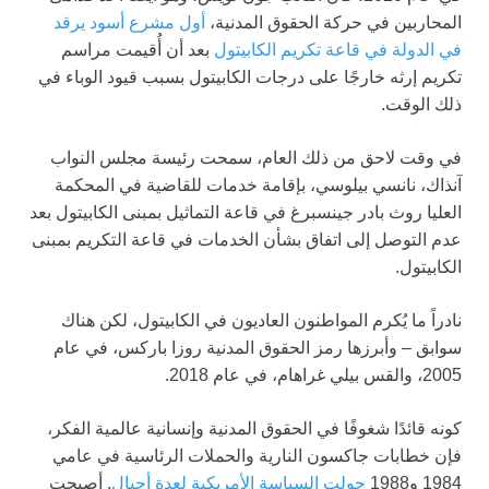
المحاربين في حركة الحقوق المدنية،
أول مشرع أسود يرقد
في الدولة في قاعة تكريم الكابيتول
بعد أن أُقيمت مراسم
تكريم إرثه خارجًا على درجات الكابيتول بسبب قيود الوباء في
ذلك الوقت.
في وقت لاحق من ذلك العام، سمحت رئيسة مجلس النواب
آنذاك، نانسي بيلوسي، بإقامة خدمات للقاضية في المحكمة
العليا روث بادر جينسبرغ في قاعة التماثيل بمبنى الكابيتول بعد
عدم التوصل إلى اتفاق بشأن الخدمات في قاعة التكريم بمبنى
الكابيتول.
نادراً ما يُكرم المواطنون العاديون في الكابيتول، لكن هناك
سوابق – وأبرزها رمز الحقوق المدنية روزا باركس، في عام
2005، والقس بيلي غراهام، في عام 2018.
كونه قائدًا شغوفًا في الحقوق المدنية وإنسانية عالمية الفكر،
فإن خطابات جاكسون النارية والحملات الرئاسية في عامي
1984 و1988
حولت السياسة الأمريكية لعدة أجيال
. أصبحت