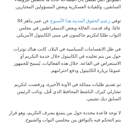
السابقين، وللقيادة العسكرية وبعض المسؤولين المختارين.
توفي
زعيم الحقوق المدنية هذا الأسبوع
عن عمر يناهز 84
عامًا. وقد قدمت العائلة وبعض الديمقراطيين في مجلس
النواب طلبًا لتكريم جاكسون في مبنى الكابيتول الأمريكي.
في ظل الانقسامات السياسية في البلاد، كانت هناك توترات
حول من يتم تخليده في الكابيتول خلال خدمة التكريم أو
الاستعراض في القاعة. خلال هذه الفعاليات، يُسمح للجمهور
عمومًا بزيارة الكابيتول ودفع احترامهم.
تم تقديم طلبات مماثلة في الآونة الأخيرة، ورفضت، لتكريم
تشارلي كيرك، الناشط المحافظ الذي قُتل، ونائب الرئيس
السابق ديك تشيني.
لا توجد قاعدة محددة حول من يتمتع بشرف التكريم، وهو قرار
يتم التحكم فيه بالتوافق بين مجلسي النواب والشيوخ.