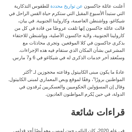
أعلنت عائلة جاكسون
عن تواريخ محددة
للطقوس التذكارية
التي ستبدأ الأسبوع المقبل التي ستكرم حياة القس الراحل في
شيكاغو، وواشنطن العاصمة، وكارولينا الجنوبية. في بيان،
قالت عائلة جاكسون إنها تلقت عروضًا من قادة في كل من
كارولينا الجنوبية، ولاية جاكسون الأصلية، وواشنطن للاحتفاء
بذكرى جاكسون في كلا الموقعين. وتجرى محادثات مع
المشرعين بشأن المكان الذي ستقام فيه هذه الإجراءات.
وستُعقد آخر خدمات الذكرى له في شيكاغو في 6 و7 مارس.
عادةً ما يكون مبنى الكابيتول وقاعته محجوزين لـ “أكثر
المواطنين بروزًا”، وفقًا لموقع وبص المعماري لمبنى الكابيتول.
وقال إن المسؤولين الحكوميين والعسكريين يُرقدون في
الدولة، في حين يُكرم المواطنون العاديون.
قراءات شائعة
في عام 2020، كان النائب جون لويس، وهو أيضًا أحد قدامى