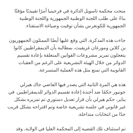
منحت محكمة تاسويل الدائرة في فرجينيا أمرًا تقييديًا مؤقتًا
بناءً على طلب اللجنة الوطنية الجمهورية واللجنة الوطنية
الجمهورية للكونغرس بشأن توقيت وصياغة الاستفتاء.
جاءت هذه المذكرة، التي وقع عليها أيضًا الممثلون الجمهوريون
بن كلاين ومورغان غريفيث، بمطالبة بأن الديمقراطيين كانوا
يتعجلون تمرير مشروعات القوانين المتعلقة بإعادة تقسيم
الدوائر من خلال الهيئة التشريعية على الرغم من العقبات
القانونية التي تمنع مثل هذه العملية المتسرعة.
هذه هي المرة الثانية التي يصدر فيها القاضي جاك هيرلي
جونيور حكمًا ضد أجندة إعادة تقسيم الدوائر للديمقراطيين. في
يناير، حكم هيرلي بأن قرار تعديل دستوري تم تمريره بشكل
غير قانوني في جلسة تشريعية خاصة وتم اقتراحه بشكل قريب
جدًا من انتخابات متداخلة.
تم استئناف تلك القضية إلى المحكمة العليا في الولاية، وقد