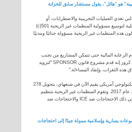
بية” هو “هائل”، يقول مستشار سابق للخزانة
 تغذي العمليات التخريبية والاضطرابات، أو
مشروع قانون SPONSOR، الذي سيعدل قانون الإيرادات الداخلية لتوسيع مسؤولية المنظمات غير الربحية 501(c)
ون هذه المنظمات غير الربحية مسؤولة جنائيًا ومدنيًا
 الرعاية المالية حتى تتمكن المشاريع من تجنب
الكشف من قبل وكالات إنفاذ القانون والسلطات الضريبية. قال كروز إنه قدم مشروع قانون SPONSOR “لتزويد
اق هذه الثغرات، وإنفاذ المساءلة.”
، قام سنغهام، وهو ملياردير تكنولوجي أمريكي يقيم الآن في شنغهاي، بتحويل 278
مليون دولار إلى الشبكة الواسعة من المنظمات غير الربحية منذ عام 2017. وتقوم المنظمات غير الربحية بتنظيم
الحشود بانتظام من أجل الاحتجاجات في جميع أنحاء البلاد، بما في ذلك الاحتجاجات ضد ICE والاحتجاجات ضد
وعات يسارية وإسلامية ممولة جيدًا إلى احتجاجات