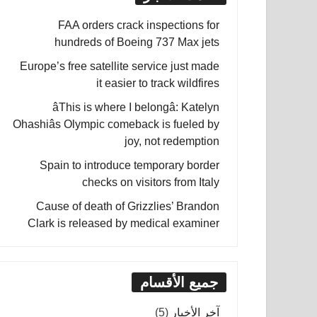
FAA orders crack inspections for
hundreds of Boeing 737 Max jets
Europe’s free satellite service just made
it easier to track wildfires
âThis is where I belongâ: Katelyn
Ohashiâs Olympic comeback is fueled by
joy, not redemption
Spain to introduce temporary border
checks on visitors from Italy
Cause of death of Grizzlies’ Brandon
Clark is released by medical examiner
جميع الأقسام
آخر الأخبار
(5)