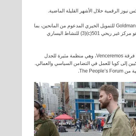
 نيوز الرقمية خلال الأشهر القليلة الماضية.
قام سنغهام بتحويل مساهماته المالية من خلال صندوق Goldman Sachs للتمويل الخيري المدعوم من المانحين، بما
في ذلك 22.44 مليون دولار إلى The People’s Forum Inc.، وهو مركز غير ربحي 501(c)(3) للنشاط اليساري
The People’s Forum مرتبط بعدد من المنظمات الوكيلة، مثل فرقة Venceremos، وهي منظمة مثيرة للجدل
ن إلى كوبا للعمل في التضامن السياسي والعمالي.