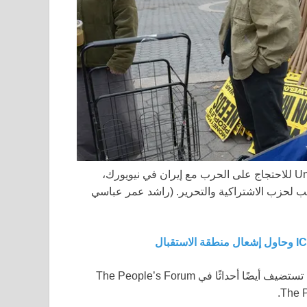
قام The People’s Forum Inc. بإعداد لافتات في Union Square للاحتجاج على الحرب مع إيران في نيويورك،
(راشد عمر عباسي
، تستضيف أيضًا أحداثًا في The People’s Forum