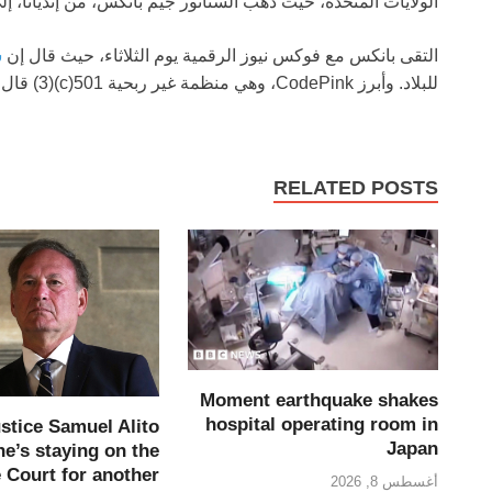
الولايات المتحدة، حيث ذهب السناتور جيم بانكس، من إنديانا، إ
التقى بانكس مع فوكس نيوز الرقمية يوم الثلاثاء، حيث قال إن
ش
للبلاد. وأبرز CodePink، وهي منظمة غير ربحية 501(c)(3) قال بانكس إنها استهدفته وتواجهه مباشرة في الكابيتول.
RELATED POSTS
Moment earthquake shakes
hospital operating room in
stice Samuel Alito
Japan
he’s staying on the
Court for another
أغسطس 8, 2026