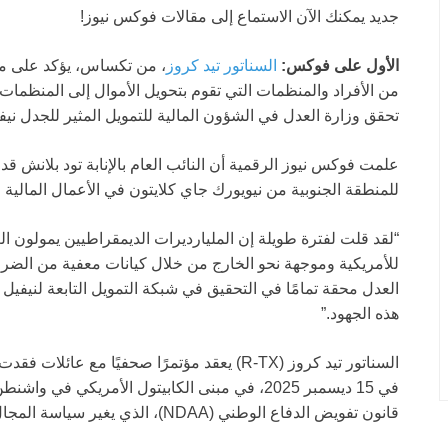
جديد
يمكنك الآن الاستماع إلى مقالات فوكس نيوز!
الأول على فوكس:
السناتور تيد كروز
، من تكساس، يؤكد على م
من الأفراد والمنظمات التي تقوم بتحويل الأموال إلى المنظمات
تحقق وزارة العدل في الشؤون المالية للتمويل المثير للجدل ني
علمت فوكس نيوز الرقمية أن النائب العام بالإنابة تود بلانش ق
للمنطقة الجنوبية من نيويورك جاي كلايتون في الأعمال المالية
“لقد قلت لفترة طويلة إن المليارديرات الديمقراطيين يمولون 
للأمريكية وموجهة نحو الخارج من خلال كيانات معفية من الضرا
العدل محقة تمامًا في التحقيق في شبكة التمويل التابعة لنيفيل 
هذه الجهود.”
في 15 ديسمبر 2025، في مبنى الكابيتول الأمريكي ف
قانون تفويض الدفاع الوطني (NDAA)، الذي يغير سياسة المجال الجوي العسكري.