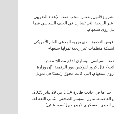
شروع قانون يتضمن سحب صفة الإعفاء الضريبي
 غير الربحية التي تشارك في العنف السياسي فيما
فيل روي سنغهام.
د فوض التحقيق الذي يجريه المدعي العام الأمريكي
 لشبكة منظمات غير ربحية تمولها سنغهام.
العنف السياسي اليساري لدفع مصالح معادية
ئب”، قال كروز لفوكس نيوز الرقمية. “إن وزارة
روي سنغهام، التي كانت محورًا رئيسيًا في تمويل
السناتور تيد كروز (R-TX) يعقد مؤتمرًا صحفيًا مع عائلات فقدت أحباءها في حادث طائرة DCA في 29 يناير 2025،
ي واشنطن العاصمة. تناول المؤتمر الصحفي الثنائي اللغة لغة
(هيذر ديهل/صور غيتي)