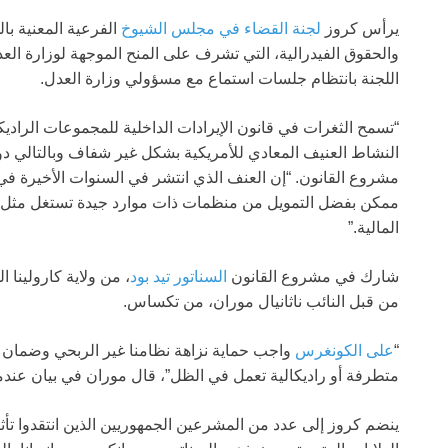
يرأس كروز
لجنة القضاء في مجلس الشيوخ
الفرعية المعنية بال
والحقوق الفيدرالية، التي تشرف على المنح الموجهة لوزارة الع
اللجنة بانتظام جلسات استماع مع مسؤولي وزارة العدل.
“تسمح الثغرات في قانون الإيرادات الداخلية للمجموعات الراديك
النشاط العنيف المعادي للأمريكية بشكل غير شفاف وبالتالي دو
مشروع القانون. “إن العنف الذي انتشر في السنوات الأخيرة في 
ممكن بفضل التمويل من منظمات ذات موارد جيدة تستغل مثل هذ
المالية.”
شارك في مشروع القانون
السناتور تيد بود
، من ولاية كارولينا 
من قبل النائب ناثانيال موران، من تكساس.
“
على الكونغرس
واجب حماية نزاهة نظامنا غير الربحي وضمان 
متطرفة أو راديكالية تعمل في الظل”، قال موران في بيان عندما
ينضم كروز إلى عدد من المشرعين الجمهوريين الذين انتقدوا تأ