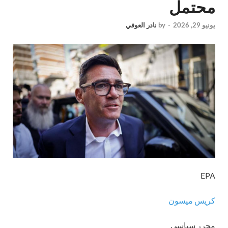
محتمل
يونيو 29, 2026
-
by
نادر العوفي
EPA
كريس ميسون
محرر سياسي