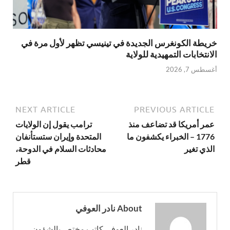
خريطة الكونغرس الجديدة في تينيسي تظهر لأول مرة في
الانتخابات التمهيدية للولاية
أغسطس 7, 2026
NEXT ARTICLE
PREVIOUS ARTICLE
عمر أمريكا قد تضاعف منذ
ترامب يقول إن الولايات
1776 – الخبراء يكشفون ما
المتحدة وإيران ستستأنفان
الذي تغير
محادثات السلام في الدوحة،
قطر
About نادر العوفي
نادر العوفي كاتب مختص بالشؤون