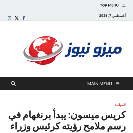
TOP MENU
أغسطس 7, 2026
ميز
بوابة
إخبارية
نيوز
عربية تقد
الأخبار
العاجلة
والتقارير
السياسية
MAIN MENU
والاقتصاد
السياسة
كريس ميسون: يبدأ برنغهام في
رسم ملامح رؤيته كرئيس وزراء