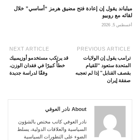
ميلباند يقول إن إعادة فتح مضيق هرمز “أساسي” خلال
لقائه مع روبيو
أغسطس 5, 2026
NEXT ARTICLE
PREVIOUS ARTICLE
ترامب يقول إن الولايات
قد يرتكب مستخدمو أوزيمبيك
المتحدة ستعود “للقيام
خطأً كبيرًا في فقدان الوزن،
بقصف القنابل” إذا لم تعجبه
وفقًا لدراسة جديدة
صفقة إيران
About نادر العوفي
نادر العوفي كاتب مختص بالشؤون
السياسية والعلاقات الدولية، يسلط
الضوء على التطورات السياسية