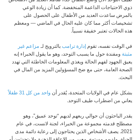
ذوي الاحتياجات الداعمة المنخفضة. كما أن زيادة الوعي
بالمرض ساعدت العديد من الأطفال على الحصول على
تشخيصات أكثر مما كان عليه الحال في الماضي — ومعظم
هذه الحالات تعتبر خفيفة نسبياً.
في الوقت نفسه، تقوم
إدارة ترامب
بالترويج لـ
مزاعم غير
مثبتة
ومفندة حول ما يسبب التوحد، وهو ما يقول الخبراء إنه
يعيق الجهود لفهم الحالة ويغذي المعلومات الخاطئة التي تهدد
الصحة العامة، حتى مع ضخ المسؤولين المزيد من المال في
البحث.
بشكل عام في الولايات المتحدة، يُقدر أن
واحد من كل 31 طفلاً
يعاني من اضطراب طيف التوحد.
يقدر الباحثون أن حوالي ربعهم لديهم “توحد عميق”، وهو
مصطلح قدمته مجموعة من الخبراء، لجنة لانست، في عام
2021. يصف الأشخاص الذين يحتاجون إلى رعاية دائمة مدى
الحياة، ولديهم مستوى معين من الإعاقة الذهنية ولا يتحدثون أو