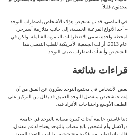
يتحدثون قليلاً.
في الماضي، قد تم تشخيص هؤلاء الأشخاص باضطراب التوحد
– أحد الأنواع الفرعية الخمسة، إلى جانب متلازمة أسبرجر،
لمحطة واحدة تسمى الاضطرابات التنموية الشاملة. ولكن في
عام 2013، أزالت الجمعية الأمريكية للطب النفسي هذا
التشخيص وأنشأت اضطراب طيف التوحد.
قراءات شائعة
بعض الأشخاص في مجتمع التوحد يعبّرون عن القلق من أن
إنشاء تشخيص منفصل للتوحد العميق قد يقلل من التركيز على
الطيف الأوسع واحتياجات الأفراد فيه.
دينا غاسنر، عالمة أبحاث كبيرة مصابة بالتوحد في جامعة
دراكسل وأم لشخص بالغ مصاب بالتوحد يحتاج لدعم معتدل،
قالت إنها تعاني من فكرة منح شخص ما لقب التوحد العميق.