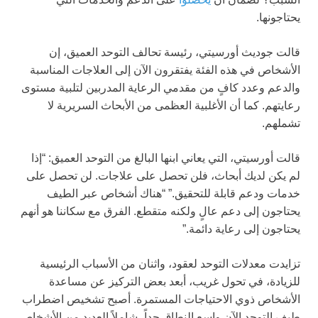
يحتاجونها.
قالت جوديث أورسيتي، رئيسة تحالف التوحد العميق، إن
الأشخاص في هذه الفئة يفتقرون الآن إلى العلاجات المناسبة
والدعم وعدد كافٍ من مقدمي الرعاية المدربين لتلبية مستوى
رعايتهم. كما أن الأغلبية العظمى من الأبحاث السريرية لا
تشملهم.
قالت أورسيتي، التي يعاني ابنها البالغ من التوحد العميق: “إذا
لم يكن لديك أبحاث، فلن تحصل على علاجات. لن تحصل على
خدمات ودعم قابلة للتحقيق.” “هناك أشخاص عبر الطيف
يحتاجون إلى دعم عالٍ ولكنه متقطع. الفرق مع سكاننا هو أنهم
يحتاجون إلى رعاية دائمة.”
تزايدت معدلات التوحد لعقود، واثنان من الأسباب الرئيسية
للزيادة، في تحول غريب، أبعد بعض التركيز عن مساعدة
الأشخاص ذوي الاحتياجات المستمرة. أصبح تشخيص اضطراب
طيف التوحد الآن واسع النطاق جداً، شاملاً العديد من الأشخاص