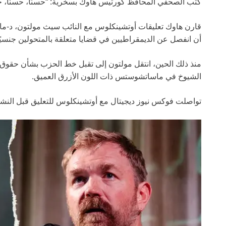
كتب الصحفي المحافظ كورتيس هاوك بسخرية: “حسنًا، حسنًا، حسنً
قارن هاوك تعليقات أوتشينكلوس مع النائب سيث مولتون، د-ما
أن انفصل عن الديمقراطيين في قضايا متعلقة بالمتحولين جنسيًا بعد 
منذ ذلك الحين، انتقل مولتون إلى تقبل خط الحزب بشأن حقوق
الشيوخ في ماساتشوستس ذات اللون الأزرق العميق.
تواصلت فوكس نيوز ديجيتال مع أوتشينكلوس للتعليق قبل النشر