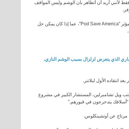
قط لأنني أريد أن أتظاهر بأن الوشم وليس المواقف
فر.
استفسر تومي فييتور، حليف بلاتنر ومقدم برنامج البودكاست المؤثر “Pod Save America”، عما إذا كان يمكن حل
اري الذي يتعرض لزلزال بسبب الوشم النازي،
د انتقاده الأول لبلاتنر.
ازي؟” كتب ويل تشامبرلين، المستشار الكبير في مشروع
. “أسلافك يتدحرجون في قبورهم.”
 مرتاج عن أوتشينكلوس.