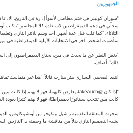
الجمهوريين
“سوزان كولينز هي ختم مطاطي لأسوأ إدارة في التاريخ. الادعاءات
سجلّي في دعم الديمقراطيين لاستعادة كلا المجلسين”، كتب أو
الثلاثاء. “كما قلت قبل عدة أشهر، أجد وشم بلاتنر النازي وتعليق
سأصوت لشخص آخر في الانتخابات الأولية الديمقراطية في مين
“بغض النظر عن ما يحدث في مين، يحتاج الديمقراطيون إلى اس
ذلك”، أضاف.
انتقد الصحفي اليساري بيتر بينارت قائلاً: “هذا غير متماسك تمامًا.
“إذا كان @JakeAuch يعارض كليهما، فهو لا يهتم إذا كا
كانت مين تنتخب سيناتورًا ديمقراطيًا، فهو لا يهتم كثيرًا بعودة
سخرت المعلقة التقدمية راشيل بيتكوفر من أوتشينكلوس، الديمق
يشبه التصميم النازي بدلاً من مناقشة ما وصفته بـ “النازيين ا