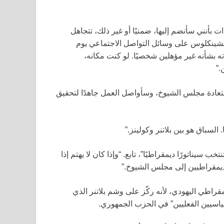
 بأنني سأنضم إليها، ضمنيًا أو غير ذلك، تتجاهل
تشينكلوس على وسائل التواصل الاجتماعي يوم
اته بشأنه غير مؤهلين شخصيًا. لو كنت مكانه،
.”
تعادة مجلس الشيوخ، وسأواصل العمل جاهدًا لتحقيق
 السباق هو بين بلاتنر وكولينز.”
نت مين تنتخب سيناتورًا ديمقراطيًا”، تابع. “وإذا كان لا يهتم إذا
 الديمقراطيين إلى مجلس الشيوخ.”
راطي اليهودي، لأنه ركّز على وشم بلاتنر الذي
لسياسيين الفعليين” في الحزب الجمهوري.