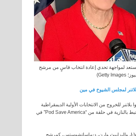
 تستعد لمواجهة تحدي إعادة انتخاب قاسٍ من مرشح
Getty Im)
لاتنر لمجلس الشيوخ في مين
لاتنر للخروج من الانتخابات الأولية الديمقراطية
بعد أن كشف المرشح المحتمل لمجلس الشيوخ عن وشمه المرتبط بالنازية في حلقة من “Pod Save America” في
برز المرشح اليساري المدعوم من السيناتورين بيرني ساندرز، I-Vt، وإليزابيث وارن، د-ماساتشوستس، كمرشح