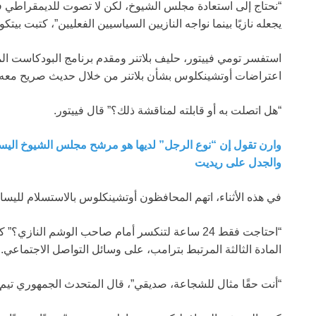
“نحتاج إلى استعادة مجلس الشيوخ، لكن لا تصوت للديمقراطي ف
يجعله نازيًا بينما نواجه النازيين السياسيين الفعليين”، كتبت بيتكو
اعتراضات أوتشينكلوس بشأن بلاتنر من خلال حديث صريح معه.
“هل اتصلت به أو قابلته لمناقشة ذلك؟” قال فييتور.
وارن تقول إن “نوع الرجل” لديها هو مرشح مجلس الشيوخ اليس
والجدل على ريديت
في هذه الأثناء، اتهم المحافظون أوتشينكلوس بالاستسلام لليسار بع
“احتاجت فقط 24 ساعة لتنكسر أمام صاحب الوشم الن
المادة الثالثة المرتبط بترامب، على وسائل التواصل الاجتماعي
“أنت حقًا مثال للشجاعة، صديقي”، قال المتحدث الجمهوري تيم