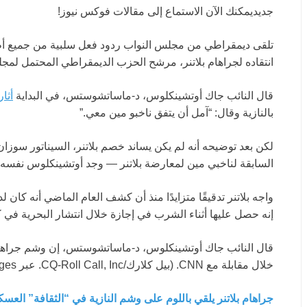
جديد
يمكنك الآن الاستماع إلى مقالات فوكس نيوز!
تلقى ديمقراطي من مجلس النواب ردود فعل سلبية من جميع أط
انتقاده لجراهام بلاتنر، مرشح الحزب الديمقراطي المحتمل لمج
قال النائب جاك أوتشينكلوس، د-ماساتشوستس، في البداية
أثار
بالنازية وقال: “آمل أن يتفق ناخبو مين معي.”
لكن بعد توضيحه أنه لم يكن يساند خصم بلاتنر، السيناتور سوزان 
السابقة لناخبي مين لمعارضة بلاتنر — وجد أوتشينكلوس نفسه ت
واجه بلاتنر تدقيقًا متزايدًا منذ أن كشف العام الماضي أنه كا
إنه حصل عليها أثناء الشرب في إجازة خلال انتشار البحرية في كر
قال النائب جاك أوتشينكلوس، د-ماساتشوستس، إن وشم جراهام بل
خلال مقابلة مع CNN.
(بيل كلارك/CQ-Roll Call, Inc. عبر Getty Images؛ WGME عبر AP)
جراهام بلاتنر يلقي باللوم على وشم النازية في “الثقافة” العسك