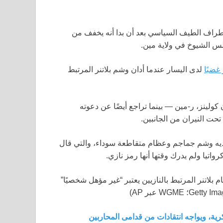
راف الطيف السياسي بعد أن بدا أنه يخفف من
لس الشيوخ في ولاية مين.
غضبًا
لدى اليسار عندما أدان وشم بلاتنر المرتبط
كولينز، ر-مين — بينما تراجع أيضًا عن دعوته
حت النيران من الجانبين.
ن لديه وشم جماجم وعظام متقاطعة سوداء، والتي قال
واتيا ولم يدرك وقتها أنها رمز نازي.
اتنر المرتبط بالنازيين يعتبر “غير مؤهل شخصيًا”
رية، ويواجه انتقادات من قدامى المحاربين