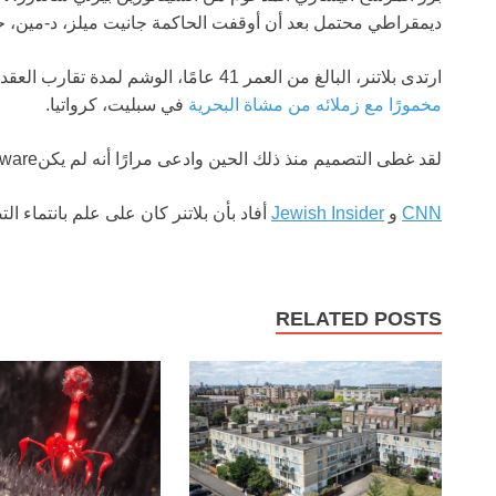
ديمقراطي محتمل بعد أن أوقفت الحاكمة جانيت ميلز، د-مين، حملتها قب
ارتدى بلاتنر، البالغ من العمر 41 عامًا، الوشم لمدة تقارب العقدين بعد أن حصل عليه في عام 2007
مخمورًا مع زملائه من مشاة البحرية
في سبليت، كرواتيا.
لقد غطى التصميم منذ ذلك الحين وادعى مرارًا أنه لم يكنaware عن أصول الرمز النازي.
CNN
و
Jewish Insider
أفاد بأن بلاتنر كان على علم بانتماء الت
RELATED POSTS