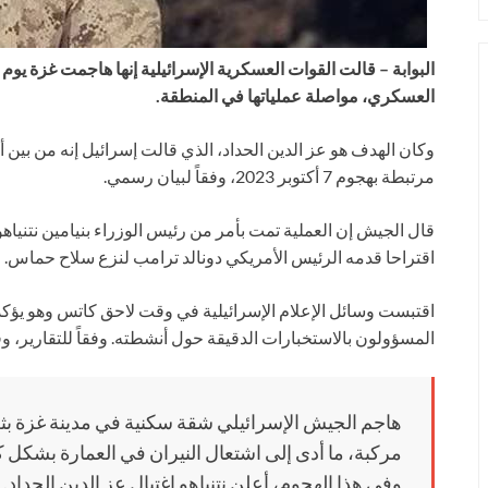
البوابة – قالت القوات العسكرية الإسرائيلية إنها هاجمت غزة يوم
العسكري، مواصلة عملياتها في المنطقة.
وكان الهدف هو عز الدين الحداد، الذي قالت إسرائيل إنه من بين
مرتبطة بهجوم 7 أكتوبر 2023، وفقاً لبيان رسمي.
قال الجيش إن العملية تمت بأمر من رئيس الوزراء بنيامين نتنياهو
اقتراحا قدمه الرئيس الأمريكي دونالد ترامب لنزع سلاح حماس.
اقتبست وسائل الإعلام الإسرائيلية في وقت لاحق كاتس وهو يؤكد
المسؤولون بالاستخبارات الدقيقة حول أنشطته. وفقاً للتقارير، و
هاجم الجيش الإسرائيلي شقة سكنية في مدينة غزة بثل
مركبة، ما أدى إلى اشتعال النيران في العمارة بشكل 
وفي هذا الهجوم، أعلن نتنياهو اغتيال عز الدين الحداد.