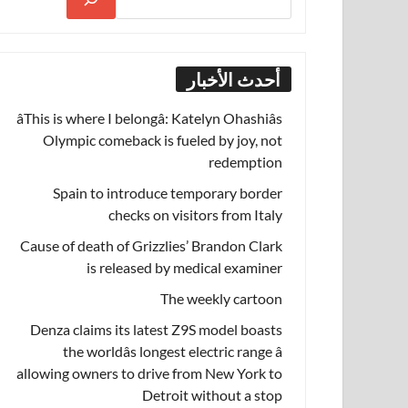
أحدث الأخبار
âThis is where I belongâ: Katelyn Ohashiâs
Olympic comeback is fueled by joy, not
redemption
Spain to introduce temporary border
checks on visitors from Italy
Cause of death of Grizzlies’ Brandon Clark
is released by medical examiner
The weekly cartoon
Denza claims its latest Z9S model boasts
the worldâs longest electric range â
allowing owners to drive from New York to
Detroit without a stop