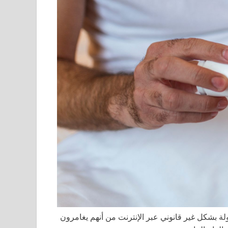
ذين يشترون أقراص ضعف الانتصاب (ED) المتداولة بشكل غير قانوني عبر الإنترنت من أنهم يغامرون