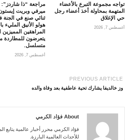
تواجه مجموعة التبرع بالأعضاء
مراجعة “ذا شاردز”: ر
المتهمة بمحاولة أخذ أعضاء رجل
ميرفي وبريت إيستون
حي الإغلاق
ثنائي صنع في الجنة
هولو الأنيق المليء با
أغسطس 7, 2026
المراهقين المميزين ا
يتعرضون للمطاردة من
متسلسل.
أغسطس 7, 2026
PREVIOUS ARTICLE
وز خالديفا يشارك تحية عاطفية بعد وفاة والده
About فؤاد الكرمي
فؤاد الكرمي محرر أخبار عالمية يتابع ال
للأحداث العالمية البارزة.