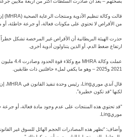
بصحتهم – بعد أن صادرت السلطات أكثر من أربعة ملايين جرعة 
قالت وك
من الأقراص لا تحتوي على مكونات فعالة، أو جرعة خاطئة، أو 
حذرت الهيئة البريطانية أن الأقراص غير المرخصة تشكل خطراً خ
ارتفاع ضغط الدم، أو الذين يتناولون أدوية أخرى.
2021 و2025 – وهو ما يكفي لملء حافلتين ذات طابقين.
قال آند
لكنها “قد تكون خطيرة”.
“قد تحتوي هذه المنتجات على عدم وجود مادة فعالة، أو جرعة خ
موريLing.
وأضاف: “تظهر هذه المصادرات الحجم الهائل للسوق غير القانون
والمخاطر التي يتحملها الناس دون أن يدركوا ذلك.”