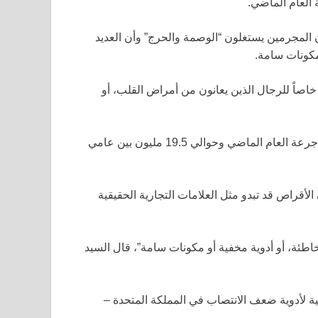
العام الماضي.
الة تنظيم الأدوية ومنتجات الرعاية الصحية (MHRA) إن المجرمين يستغلون “الوصمة والحرج” وأن العديد
مكونات سامة.
اصاً للرجال الذين يعانون من أمراض القلب، أو
عملت وكالة MHRA مع وكلاء قوة الحدود وصادرت 4.4 مليون جرعة العام الماضي وحوالي 19.5 مليون بين عامي
ي موريLing، رئيس وحدة تنفيذ القانون في MHRA، إن الأقراص قد تبدو مثل العلامات التجارية الحقيقية
اطئة، أو أدوية مخفية أو مكونات سامة”، قال السيد
ية لأدوية ضعف الانتصاب في المملكة المتحدة –