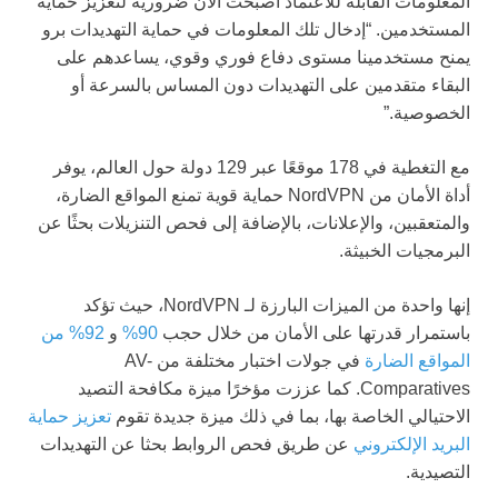
المعلومات القابلة للاعتماد أصبحت الآن ضرورية لتعزيز حماية
المستخدمين. “إدخال تلك المعلومات في حماية التهديدات برو
يمنح مستخدمينا مستوى دفاع فوري وقوي، يساعدهم على
البقاء متقدمين على التهديدات دون المساس بالسرعة أو
الخصوصية.”
مع التغطية في 178 موقعًا عبر 129 دولة حول العالم، يوفر
أداة الأمان من NordVPN حماية قوية تمنع المواقع الضارة،
والمتعقبين، والإعلانات، بالإضافة إلى فحص التنزيلات بحثًا عن
البرمجيات الخبيثة.
إنها واحدة من الميزات البارزة لـ NordVPN، حيث تؤكد
باستمرار قدرتها على الأمان من خلال حجب
90%
و
92% من
المواقع الضارة
في جولات اختبار مختلفة من AV-
Comparatives. كما عززت مؤخرًا ميزة مكافحة التصيد
الاحتيالي الخاصة بها، بما في ذلك ميزة جديدة تقوم
تعزيز حماية
البريد الإلكتروني
عن طريق فحص الروابط بحثا عن التهديدات
التصيدية.