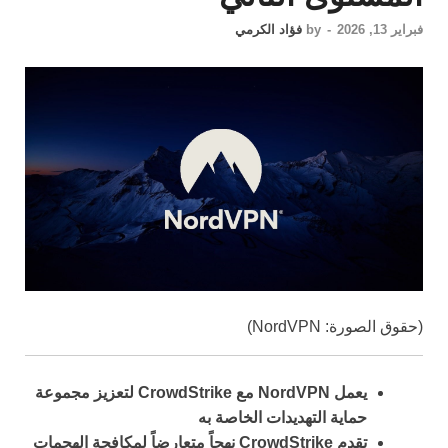
فبراير 13, 2026
-
by
فؤاد الكرمي
(حقوق الصورة: NordVPN)
يعمل NordVPN مع CrowdStrike لتعزيز مجموعة
حماية التهديدات الخاصة به
تقدم CrowdStrike نهجاً متعارضاً لمكافحة الهجمات