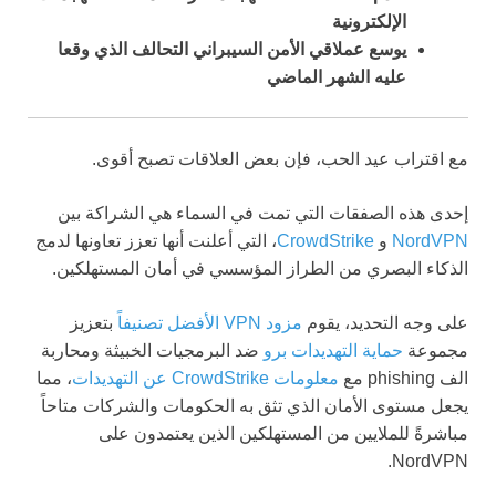
الإلكترونية
يوسع عملاقي الأمن السيبراني التحالف الذي وقعا
عليه الشهر الماضي
مع اقتراب عيد الحب، فإن بعض العلاقات تصبح أقوى.
إحدى هذه الصفقات التي تمت في السماء هي الشراكة بين
NordVPN
و
CrowdStrike
، التي أعلنت أنها تعزز تعاونها لدمج
الذكاء البصري من الطراز المؤسسي في أمان المستهلكين.
على وجه التحديد، يقوم
مزود VPN الأفضل تصنيفاً
بتعزيز
مجموعة
حماية التهديدات برو
ضد البرمجيات الخبيثة ومحاربة
الف phishing مع
معلومات CrowdStrike عن التهديدات
، مما
يجعل مستوى الأمان الذي تثق به الحكومات والشركات متاحاً
مباشرةً للملايين من المستهلكين الذين يعتمدون على
NordVPN.