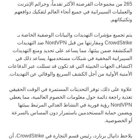
265 من مجموعات القرصنة الأكثر تقدماً، وجرائم الإنترنت
والعمليات السيبرانية في جميع أنحاء العالم لتفكيك دوافعهم
وتكتيكاتهم.
يتم تجميع مؤشرات التهديدات والبيانات الوصفية الخاصة بـ
CrowdStrike ومقارنتها من قبل NordVPN ضد التهديدات
المكتشفة ضمن بيئتها، مما يساعد على تحديد ومنع التهديدات
السيبرانية المخفية في شبكات مستخدميها. يساعد ذلك في
اكتشاف الجهات الخبيثة التي قد تكون قد تسللت عبر الدفاعات
الأمنية الأولية من أجل الكشف السريع والوقائي عن التهديدات.
علاوة على ذلك، توفر التحديثات المستمرة في الوقت الحقيقي
تغذية راجعة دائمة حول معلومات الخصوم العالمية، مما يعطي
NordVPN رؤية فورية في النشاط العدائي المرتبط ببيئتها
ويضمن حماية المستخدمين باستمرار دون المساس بالسرعة
أو الخصوصية.
يلاحظ دانيال برنارد، رئيس قسم التجارة في CrowdStrike، أن