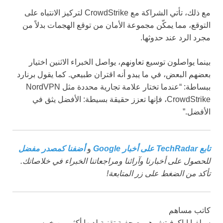
مع ذلك، تأتي الشراكة مع CrowdStrike لتركيز الانتباه على
التوقع، مما يمكّن مجموعة الأمان من توقع الهجمات بدلاً من
مجرد الرد عند حدوثها.
بينما يواصلون توسيع تعاونهم، يواصل الخبراء الاثنين اختيار
بعضهم البعض، في ما يبدو أنه اقتران طبيعي. كما يقول برنارد
ببساطة: “عندما تختار علامة تجارية محددة مثل NordVPN
CrowdStrike، فإنها تعزز حقيقة بسيطة: الأفضل يثق في
الأفضل.”
تابع TechRadar على أخبار Google
و
أضفنا كمصدر مفضل
للحصول على أخبارنا وآرائنا ومراجعاتنا الخبراء في خلاصاتك.
تأكد من الضغط على زر المتابعة!
كاتب مساهم
سيلفيا إياكوفيتش هي صحفية تقنية لديها أكثر من خمس