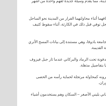
م 79 ميلادي الذي دفن المدينة، مما يقدم وسيلة جديدة لفهم واحدة من أشهر
فهما أثناء محاولتهما الفرار من المدينة نحو الساحل
الرجل توفي قبل ذلك في الكارثة، أثناء سقوط كثيف
 جامعة بادوفا، وهي مستندة إلى بيانات المسح الأثري
 القديمة.
فونة تحت الرماد والبركاني عندما ثار جبل فيزوف
سرونه كمحاولة مرتجلة لحماية رأسه من الحصى
ران.
ماني بليني الأصغر – السكان وهم يستخدمون أشياء