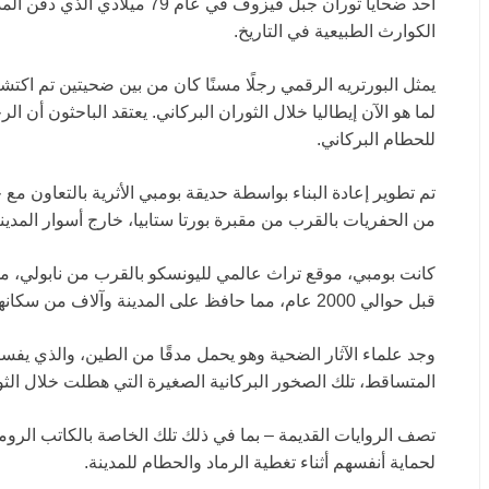
أحد ضحايا ثوران جبل فيزوف في عا
الكوارث الطبيعية في التاريخ.
يمثل البورتريه الرقمي رجلًا مسنًا كان من بين ضحيتين تم اكتشا
لما هو الآن إيطاليا خلال الثوران البركاني. يعتقد الباحثون أن 
للحطام البركاني.
تم تطوير إعادة البناء بواسطة حديقة بومبي الأثرية بالتعاون مع
من الحفريات بالقرب من مقبرة بورتا ستابيا، خارج أسوار المدينة
كانت بومبي، موقع تراث عالمي لليونسكو بالقرب من نابولي، مد
قبل حوالي 2000 عام، مما حافظ على المدينة وآلاف من سكانها بتفاصيل مذهلة.
وجد علماء الآثار الضحية وهو يحمل مدقًا من الطين، والذي يف
المتساقط، تلك الصخور البركانية الصغيرة التي هطلت خلال الثو
تصف الروايات القديمة – بما في ذلك تلك الخاصة بالكاتب الرو
لحماية أنفسهم أثناء تغطية الرماد والحطام للمدينة.