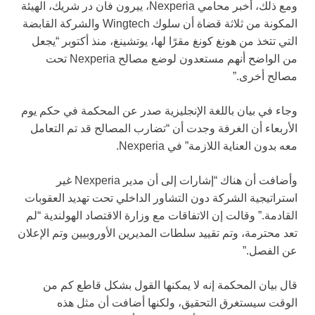
ومع ذلك، أخبر محامي Nexperia، ييرون فان در شريك، الهيئة
المكونة من ثلاثة قضاة أن سلوك Wingtech والشركة القابضة
التي تتخذ من هونغ كونغ مقرًا لها، يوتشينغ، منذ أكتوبر “يجعل
من الواضح أنهم مستعدون لوضع مصالح Nexperia تحت
مصالح أخرى.”
وجاء في بيان باللغة الإنجليزية صدر عن المحكمة في حكم يوم
الأربعاء أن الغرفة وجدت أن “تضارب المصالح قد تم التعامل
معه بدون العناية اللازمة” في Nexperia.
وأضافت أن هناك “إشارات إلى أن مدير Nexperia غير
استراتيجية الشركة دون التشاور الداخلي تحت تهديد العقوبات
القادمة.” وقالت إن الاتفاقات مع وزارة الاقتصاد الهولندية “لم
تعد محترمة، وتم تقييد سلطات المديرين الأوروبيين وتم الإعلان
عن الفصل.”
قال بيان المحكمة إنه لا يمكنها القول بشكل قاطع كم من
الوقت سيستغرق التحقيق، ولكنها أضافت أن مثل هذه