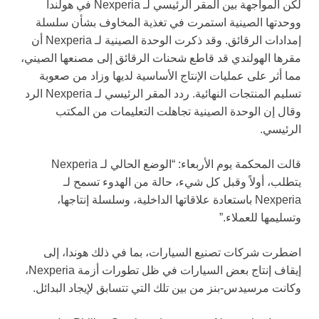
لكن المواجهة بين المقر الرئيسي لـ Nexperia في هولندا
ووحدتها الصينية استمرت في تغذية المخاوف بشأن سلسلة
إمدادات الرقائق. وقد ذكرت الوحدة الصينية لـ Nexperia أن
مقرها الهولندي قد قاطع شحنات الرقائق إلى مصنعها الصيني،
مما أثر على عمليات الإنتاج الأساسية لديها وزاد من صعوبة
تسليم المنتجات النهائية. ردد المقر الرئيسي لـ Nexperia الرد
وقال إن الوحدة الصينية تجاهلت التعليمات من المكتب
الرئيسي.
قالت المحكمة يوم الأربعاء: “الوضع الحالي لـ Nexperia
يتطلب، أولاً وقبل كل شيء، حالة من الهدوء تسمح لـ
Nexperia باستعادة علاقاتها الداخلية، وسلسلة إنتاجها،
وتسليمها للعملاء.”
اضطرت شركات تصنيع السيارات، بما في ذلك هوندا، إلى
إيقاف إنتاج بعض السيارات في ظل تطورات أزمة Nexperia،
وكانت مرسيدس-بنز من بين تلك التي تتسابق لإيجاد البدائل.