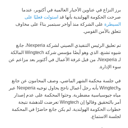
برز النزاع في عناوين الأخبار العالمية في أكتوبر، عندما
صرحت الحكومة الهولندية بأنها قد
استولت فعليًا على
السيطرة
على الشركة منذ أواخر سبتمبر بناءً على مخاوف
تتعلق بالأمن القومي.
تم تعليق الرئيس التنفيذي الصيني لشركة Nexperia، جانغ
شيوه تشنغ، الذي وهو أيضًا مؤسس شركة Wingtech المالكة
لـ Nexperia، من قبل غرفة الأعمال في أكتوبر بعد مزاعم عن
سوء الإدارة.
في جلسة محكمة الشهر الماضي، وصف المحامون عن جانغ
وWingtech بأنه رجل أعمال ناجح يحاول توجيه Nexperia عبر
مياه جيوسياسية مضطربة. وحثوا المحكمة على عدم إصدار
أمر بالتحقيق وقالوا إن Wingtech تعرضت للدهشة نتيجة
خطوات الحكومة الهولندية. لم يكن جانغ حاضرًا في المحكمة
لجلسة الاستماع.