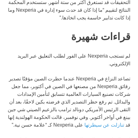
التحقيقات قد تستغرق أكثر من ستة أشهر. ستستخدم المحكمة
النتائج لتقييم “ما إذا كان قد حدث سوء إدارة في Nexperia وما
إذا كانت تدابير حاسمة يجب اتخاذها.”
قراءات شهيرة
لم تستجب Nexperia على الفور لطلب التعليق عبر البريد
الإلكتروني.
تصاعد النزاع في Nexperia عندما حظرت الصين مؤقتًا تصدير
رقائق Nexperia من مصنعها في الصين في أكتوبر، مما جعل
شركات تصنيع السيارات العالمية تتسابق لتأمين الإمدادات
والبدائل. تم رفع حظر التصدير الذي فرضته بكين لاحقًا، بعد أن
التقى الرئيس الأمريكي دونالد ترامب بالزعيم الصيني شي جين
بينغ في أواخر أكتوبر. وفي نوفمبر، قالت الحكومة الهولندية إنها
قد
تنازلت عن سيطرتها
على Nexperia كـ “علامة حسن نية.”