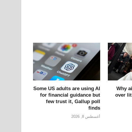
Why ai
Some US adults are using AI
over li
for financial guidance but
few trust it, Gallup poll
finds
أغسطس 8, 2026