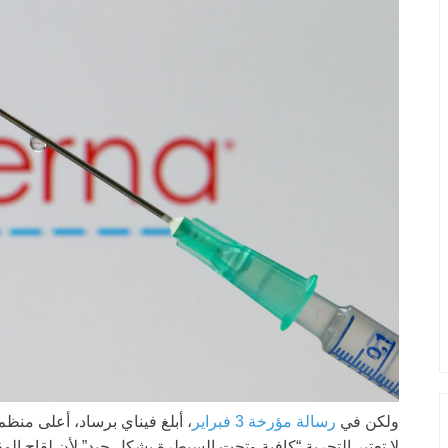
ولكن في
رسالة مؤرخة 3 فبراير
، أبلغ فيناي برساد، أعلى منظم
لا تعتبر التجربة “كافية وتحت السيطرة بشكل جيد” لأن لقاح المق