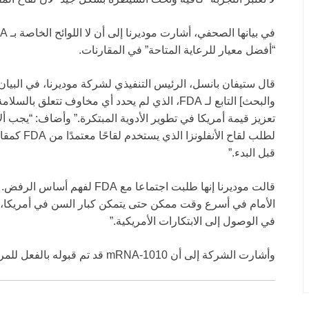
“أفضل معيار للرعاية المتاحة” في المقارنات.
قال ستيفان بانسل، الرئيس التنفيذي لشركة موديرنا، في البيان: “
والبحث] التابع لـ FDA، الذي لم يحدد أي مخاوف تتع
تعزيز قيمة أمريكا في تطوير الأدوية المبتكرة.” وأضاف: “يجب أ
قبل البدء.”
الأمام في أسرع وقت ممكن حتى يتمكن كبار السن في أمريكا، و
في الوصول إلى الابتكارات الأمريكية.”
وأشارت الشركة إلى أن mRNA-1010 قد تم قبوله بالفعل للمراجعة في الاتحاد الأوروبي وكندا وأستراليا.