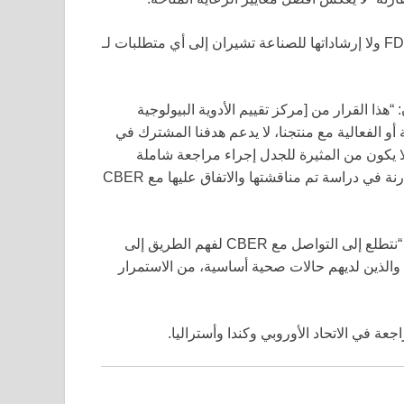
في بيانها الصحفي، أشارت موديرنا إلى أن لا اللوائح الخاصة بـ FDA ولا إرشاداتها للصناعة تشيران إلى أي متطلبات لـ
هذا القرار من [مركز تقييم الأدوية البيولوجية
لق بالسلامة أو الفعالية مع منتجنا، لا يدعم هدفنا المشترك في
لا يكون من المثيرة للجدل إجراء مراجعة شاملة
لطلب لقاح الأنفلونزا الذي يستخدم لقاحًا معتمدًا من FDA كمقارنة في دراسة تم مناقشتها والاتفاق عليها مع CBER
قالت موديرنا إنها طلبت اجتماعا مع FDA لفهم أساس الرفض. “نتطلع إلى التواصل مع CBER لفهم الطريق إلى
الذين لديهم حالات صحية أساسية، من الاستمرار