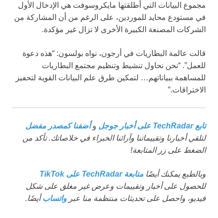
مجموع البيانات التي أطلقتها مايكروسوفت هي الإدخال الأول
في مستودع محايد للموردين، على الرغم من أن المشاركة من
الشركات المصنعة الكبيرة الأخرى لا تزال غير مؤكدة.
قالت عالمة البطاريات في أرجون، نواه بولسون: “هذه دعوة
للعمل”. “نحن نحاول تنشيط وتنظيم مجتمع البطاريات
للمساهمة ببياناتهم… لتمكين طرق علم البيانات القوية لتحفيز
الاختراقات.”
تابع TechRadar على أخبار جوجل
و
أضفنا كمصدر مفضل
لتلقي أخبارنا وتقييماتنا وآرائنا الخبراء في خلاصاتك. تأكد من
الضغط على زر المتابعة!
وبالطبع يمكنك أيضًا
متابعة TechRadar على TikTok
للحصول على أخبار وتقييمات وعرض غير مغلق على شكل
فيديو، واحصل على تحديثات منتظمة منا عبر
واتساب
أيضًا.