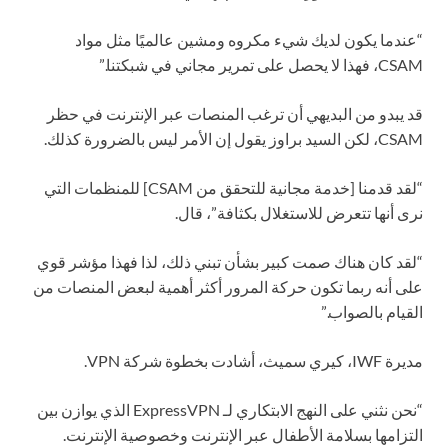
“عندما يكون لديك شيء مكروه ومشين عالميًا مثل مواد
CSAM، فهذا لا يحصل على تمرير مجاني في شبكتنا.”
قد يبدو من البديهي أن ترغب المنصات عبر الإنترنت في حظر
CSAM، لكن السيد براوز يقول إن الأمر ليس بالضرورة كذلك.
“لقد قدمنا [خدمة مجانية للتحقق من CSAM] للمنظمات التي
نرى أنها تتعرض للاستغلال بكثافة”، قال.
“لقد كان هناك صمت كبير بشأن تبني ذلك، لذا فهذا مؤشر قوي
على أنه ربما تكون حركة المرور أكثر أهمية لبعض المنصات من
القيام بالصواب.”
مديرة IWF، كيري سميث، أشادت بخطوة شركة VPN.
“نحن نثني على النهج الابتكاري لـ ExpressVPN الذي يوازن بين
التزامها بسلامة الأطفال عبر الإنترنت وخصوصية الإنترنت.