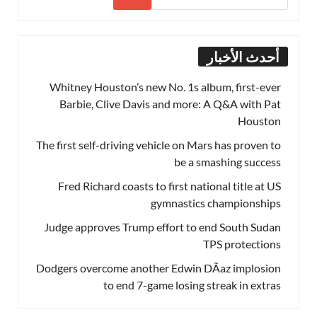
أحدث الأخبار
Whitney Houston’s new No. 1s album, first-ever
Barbie, Clive Davis and more: A Q&A with Pat
Houston
The first self-driving vehicle on Mars has proven to
be a smashing success
Fred Richard coasts to first national title at US
gymnastics championships
Judge approves Trump effort to end South Sudan
TPS protections
Dodgers overcome another Edwin DÃ­az implosion
to end 7-game losing streak in extras