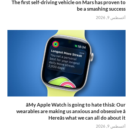
The first self-driving vehicle on Mars has proven to
be a smashing success
أغسطس 9, 2026
âMy Apple Watch is going to hate thisâ: Our
wearables are making us anxious and obsessive â
Hereâs what we can all do about it
أغسطس 9, 2026