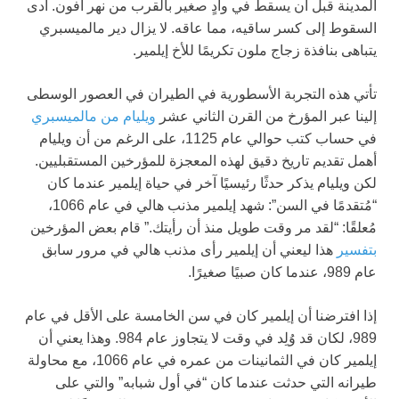
المدينة قبل أن يسقط في وادٍ صغير بالقرب من نهر أفون. أدى
السقوط إلى كسر ساقيه، مما عاقه. لا يزال دير مالميسبري
يتباهى بنافذة زجاج ملون تكريمًا للأخ إيلمير.
تأتي هذه التجربة الأسطورية في الطيران في العصور الوسطى
إلينا عبر المؤرخ من القرن الثاني عشر
ويليام من مالميسبري
في حساب كتب حوالي عام 1125، على الرغم من أن ويليام
أهمل تقديم تاريخ دقيق لهذه المعجزة للمؤرخين المستقبليين.
لكن ويليام يذكر حدثًا رئيسيًا آخر في حياة إيلمير عندما كان
“مُتقدمًا في السن”: شهد إيلمير مذنب هالي في عام 1066،
مُعلقًا: “لقد مر وقت طويل منذ أن رأيتك.” قام بعض المؤرخين
بتفسير
هذا ليعني أن إيلمير رأى مذنب هالي في مرور سابق
عام 989، عندما كان صبيًا صغيرًا.
إذا افترضنا أن إيلمير كان في سن الخامسة على الأقل في عام
989، لكان قد وُلِد في وقت لا يتجاوز عام 984. وهذا يعني أن
إيلمير كان في الثمانينات من عمره في عام 1066، مع محاولة
طيرانه التي حدثت عندما كان “في أول شبابه” والتي على