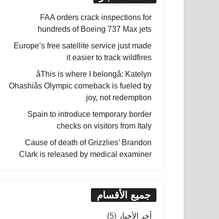
FAA orders crack inspections for
hundreds of Boeing 737 Max jets
Europe’s free satellite service just made
it easier to track wildfires
âThis is where I belongâ: Katelyn
Ohashiâs Olympic comeback is fueled by
joy, not redemption
Spain to introduce temporary border
checks on visitors from Italy
Cause of death of Grizzlies’ Brandon
Clark is released by medical examiner
جميع الأقسام
آخر الأخبار
(5)