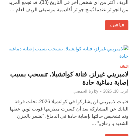
الريف أكثر من أي شخص آخر في التاريخ (33)، قد تجمع المزيد
من الجوائز عندما تُمنح جوائز أكاديمية موسيقى الريف لعام …
اقرأ المزيد
الثقافة
لامبريني غيرلز، فنانة كواتشيلا، تنسحب بسبب
إصابة دماغية حادة
أبريل 10, 2026
-
by
رنا الحمصي
فتيات لامبريني لن يشاركوا في كواتشيلا 2026. تخلت فرقة
البانك عن المشاركة بعد أن كسرت مطربتها فويب لوني عنقها
وتم تشخيص حالتها بإصابة حادة في الدماغ. “نشعر بالحزن
الشديد يا رفاق,” …