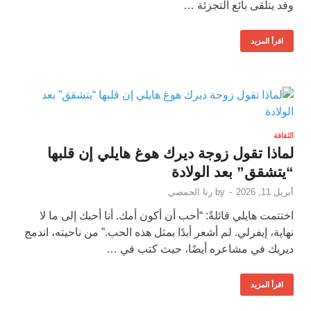
وقد يتلقى بائع التجزئة …
اقرأ المزيد
الثقافة
لماذا تقول زوجة ديرك هوغ هايلي إن قلبها
“يتشقق” بعد الولادة
أبريل 11, 2026
-
by
رنا الحمصي
اختتمت هايلي قائلةً: “أحب أن أكون أمك. أنا أحبك إلى ما لا
نهاية، إيفرلي. لم أشعر أبدًا بمثل هذه الحب.” من ناحيته، اندمج
ديريك في مشاعره أيضًا، حيث كتب في …
اقرأ المزيد