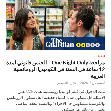
الثقافة
مراجعة One Night Only – الجنس قانوني لمدة
12 ساعة في السنة في الكوميديا الرومانسية
الغريبة
أغسطس 6, 2026
-
by
رنا الحمصي
تمت الدخول في فيلم كوميديا رومنسية، هناك دائمًا نفس
الأسئلة. هل ستكون هناك كيمياء حقيقية؟ هل سيكون الرومانس
والكوميديا متساويين في الأجزاء؟ وبالنسبة للعقد الماضي
وشيء من ذلك، هل سيكون …