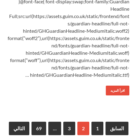
}@font-face{ font-display:swap;font-family:Guardian
Headline
Full;src:url(https://assets.guim.co.uk/static/frontend/font
s/guardian-headline/full-not-
hinted/GHGuardianHeadline-MediumItalic.woff2)
format(“woff2”),url(https://assets.guim.co.uk/static/fronte
nd/fonts/guardian-headline/full-not-
hinted/GHGuardianHeadline-MediumItalic.woff)
format(“woff”),url(https://assets.guim.co.uk/static/fronte
nd/fonts/guardian-headline/full-not-
hinted/GHGuardianHeadline-MediumItalic.ttf) …
اقرأ المزيد
السابق
1
2
3
…
69
التالي