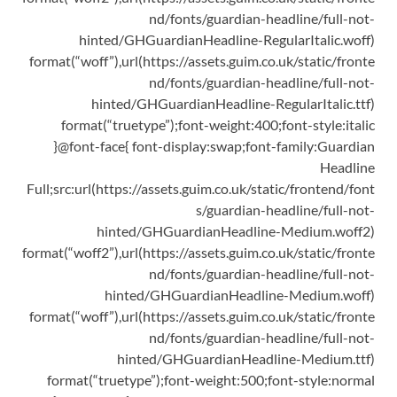
nd/fonts/guardian-headline/full-not-
hinted/GHGuardianHeadline-RegularItalic.woff)
format(“woff”),url(https://assets.guim.co.uk/static/fronte
nd/fonts/guardian-headline/full-not-
hinted/GHGuardianHeadline-RegularItalic.ttf)
format(“truetype”);font-weight:400;font-style:italic
}@font-face{ font-display:swap;font-family:Guardian
Headline
Full;src:url(https://assets.guim.co.uk/static/frontend/font
s/guardian-headline/full-not-
hinted/GHGuardianHeadline-Medium.woff2)
format(“woff2”),url(https://assets.guim.co.uk/static/fronte
nd/fonts/guardian-headline/full-not-
hinted/GHGuardianHeadline-Medium.woff)
format(“woff”),url(https://assets.guim.co.uk/static/fronte
nd/fonts/guardian-headline/full-not-
hinted/GHGuardianHeadline-Medium.ttf)
format(“truetype”);font-weight:500;font-style:normal