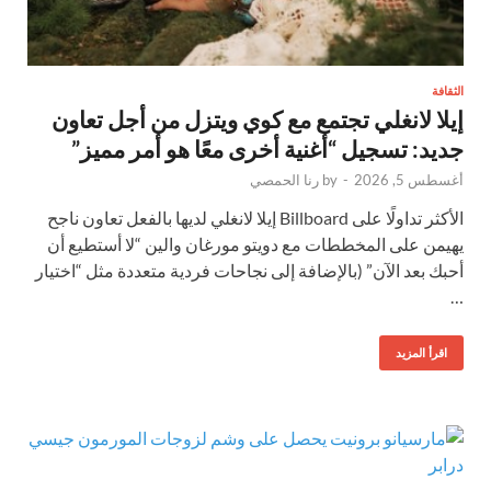
الثقافة
إيلا لانغلي تجتمع مع كوي ويتزل من أجل تعاون
جديد: تسجيل “أغنية أخرى معًا هو أمر مميز”
أغسطس 5, 2026
-
by
رنا الحمصي
الأكثر تداولًا على Billboard إيلا لانغلي لديها بالفعل تعاون ناجح
يهيمن على المخططات مع دويتو مورغان والين “لا أستطيع أن
أحبك بعد الآن” (بالإضافة إلى نجاحات فردية متعددة مثل “اختيار
…
اقرأ المزيد