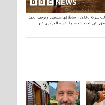
كجزء من الجهود الرامية لإعادة المشروع إلى مساره الصحيح، قالت شركة HS2 Ltd سابقًا إنها ستبطئ أو توقف العمل
اطق التي تأخرت؛ لا سيما القسم المركزي عبر