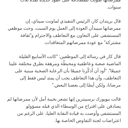
سنوات.
قال بريندان كار، الرئيس التنفيذي لماونت سيناي، إن
ممرضاتها سيبدأن العودة إلى العمل يوم السبت. وحث موظفي
المستشفى على التعاون مع التعاطف والاحترام و”ثقافة
مشتركة” مع عودة ممرضاتهم المتعاقدات.
قال كار في رسالة إلى الموظفين: “كانت الأسابيع القليلة
الماضية صعبة وعاطفية ومحبطّة ومرهقة بطرق مختلفة علينا
جميعًا”. “أود أن أذكّرنا جميعًا بأن الرعاية الصحية مبنية على
التعاطف، وأن هذا التعاطف يجب أن يمتد ليس فقط إلى
مرضانا، ولكن أيضًا إلى بعضنا البعض.”
قالت نيويورك برسبيترين إنها تشعر بخيبة أمل لأن ممرضاتها لم
يصادقن على اقتراح من الوسطاء الذي قبله مسؤولو
المستشفى وأوصت به قيادة النقابة العليا، على الرغم من
اعتراضات لجنة التفاوض الخاصة بها.