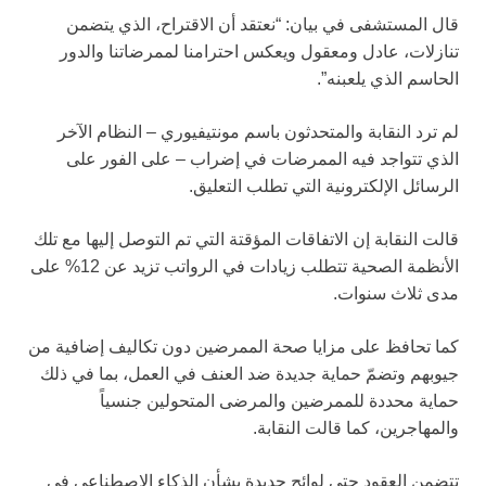
قال المستشفى في بيان: “نعتقد أن الاقتراح، الذي يتضمن
تنازلات، عادل ومعقول ويعكس احترامنا لممرضاتنا والدور
الحاسم الذي يلعبنه”.
لم ترد النقابة والمتحدثون باسم مونتيفيوري – النظام الآخر
الذي تتواجد فيه الممرضات في إضراب – على الفور على
الرسائل الإلكترونية التي تطلب التعليق.
قالت النقابة إن الاتفاقات المؤقتة التي تم التوصل إليها مع تلك
الأنظمة الصحية تتطلب زيادات في الرواتب تزيد عن 12% على
مدى ثلاث سنوات.
كما تحافظ على مزايا صحة الممرضين دون تكاليف إضافية من
جيوبهم وتضمّ حماية جديدة ضد العنف في العمل، بما في ذلك
حماية محددة للممرضين والمرضى المتحولين جنسياً
والمهاجرين، كما قالت النقابة.
تتضمن العقود حتى لوائح جديدة بشأن الذكاء الاصطناعي في