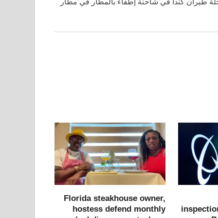
ذا العام، تحطمت رحلة طيران كندا في شاحنة إطفاء بالمطار في مطار
Florida steakhouse owner,
hostess defend monthly
inspectio