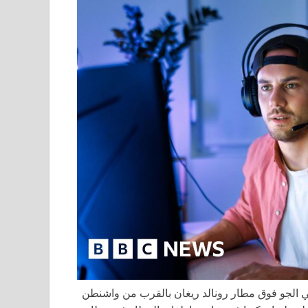
ة ركاب في الجو فوق مطار رونالد ريغان بالقرب من واشنطن