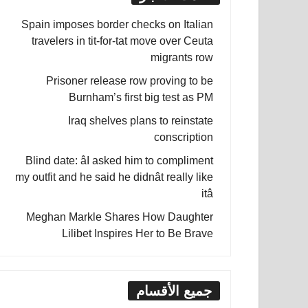
Spain imposes border checks on Italian
travelers in tit-for-tat move over Ceuta
migrants row
Prisoner release row proving to be
Burnham’s first big test as PM
Iraq shelves plans to reinstate
conscription
Blind date: âI asked him to compliment
my outfit and he said he didnât really like
itâ
Meghan Markle Shares How Daughter
Lilibet Inspires Her to Be Brave
جميع الأقسام