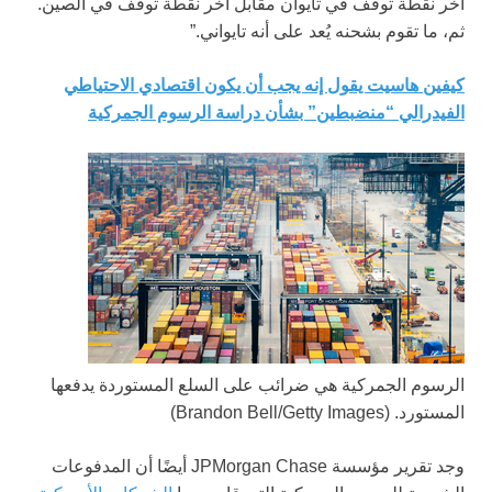
آخر نقطة توقف في تايوان مقابل آخر نقطة توقف في الصين.
ثم، ما تقوم بشحنه يُعد على أنه تايواني.”
كيفين هاسيت يقول إنه يجب أن يكون اقتصادي الاحتياطي
الفيدرالي “منضبطين” بشأن دراسة الرسوم الجمركية
الرسوم الجمركية هي ضرائب على السلع المستوردة يدفعها
المستورد.
(Brandon Bell/Getty Images)
وجد تقرير مؤسسة JPMorgan Chase أيضًا أن المدفوعات