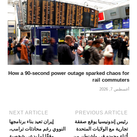
How a 90-second power outage sparked chaos for
rail commuters
أغسطس 7, 2026
NEXT ARTICLE
PREVIOUS ARTICLE
رئيس إندونيسيا يوقع صفقة
إيران تعيد بناء برنامجها
تجارية مع الولايات المتحدة
النووي رغم محادثات ترامب،
أثناء وجوده في واشنطن من
وفقًا لما يدعي شخصية