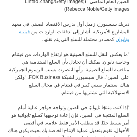
الصين العام الماضي.
(Lintao Zhang/Getty Images;
Rebecca Noble/Getty Images)
ديريك سيسيورز، زميل أول يدرس الاقتصاد الصيني في معهد
المشاريع الأمريكية، أشار إلى تدفقات الواردات من
فيتنام
وتايوان
كمصادر محتملة للسلع التي يتم نقلها.
“ما يعكس النقل للسلع الصينية هو ارتفاع الواردات من فيتنام
وخاصة تايوان. يمكنك أن تجادل بأن السلع الفيتنامية هي
منافسة للسلع الصينية، وأنها انتصرت بسبب الرسوم الجمركية
على الصين”، قال سيسيورز لشبكة FOX Business. “ولكن
هناك استثمار صيني كبير في فيتنام في مجال السلع
الاستهلاكية التي نشتريها من فيتنام.
“إذا كنت منتجًا تايوانيًا في الصين وتواجه حواجز عالية أمام
السلع المنتجة في الصين، فإن إعادة توجيهها كسلع تايوانية هو
أمر بسيط جدًا. قد يتطلب الأمر فقط علامة. في أقصى
الأحوال، تقوم بتعديل عملية الإنتاج الخاصة بك بحيث يكون هناك