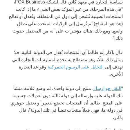
سياسة التجارة في معهد كاتو، قال لشبكة FOX Business،
“في هذه المرحلة، من غير المؤكد بعض الشيء ما إذا كانت
المنتجات الصينية تُشحن إلى دول في المنطقة، وتُعدل أو تعالج
(هذا هو المفتاح) ثم تُرسل إلى الولايات المتحدة على نطاق
واسع. ومع ذلك، هناك مؤشرات على أنه من المحتمل حدوث
ذلك.”
قال باكار إنه طالما أن المنتجات تُعدل في الدولة الثانية، فلا
يمثل ذلك نقلًا، وهو مصطلح يستخدم لممارسات التجارة التي
تهدف إلى
التحايل على الرسوم الجمركية
وقواعد التجارة
الأخرى.
“
النقل هو إرسال
منتج إلى دولة واحدة، ثم وضع علامة منشأ
تلك الدولة عليه وإرساله إلى دولة ثالثة دون تعديلات جسيمة
على المنتج. طالما أن المنتجات تخضع لتغيير أو تعديل جوهري
في دولة ما، فهي فعلاً منتجات تنشأ في تلك الدولة”، قال
باكار.