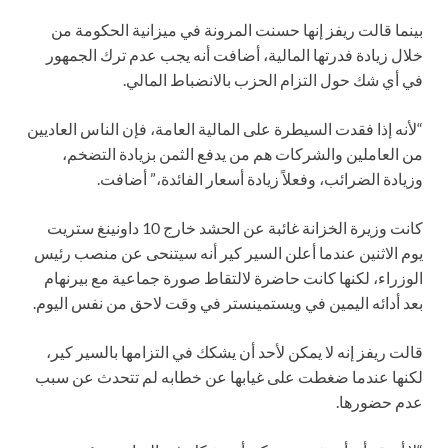
بينما قالت ريفز إنها حسنت المرونة في ميزانية الحكومة من
خلال زيادة فدرتها المالية، أضافت أنه يجب عدم ترك الجمهور
في أي شك حول التزام الحزب بالانضباط المالي.
“لأنه إذا فقدت السيطرة على المالية العامة، فإن الناس العاديين
من العاملين والشركات هم من يدفع الثمن بزيادة التضخم،
وزيادة الضرائب، وفعلاً زيادة أسعار الفائدة،” أضافت.
كانت وزيرة الخزانة غائبة عن الحشد خارج 10 داونينغ ستريت
يوم الاثنين عندما أعلن السير كير أنه سيتنحى عن منصب رئيس
الوزراء، لكنها كانت حاضرة لالتقاط صورة جماعية مع بيرنهام
بعد أدائه اليمين في ويستمينستر في وقت لاحق من نفس اليوم.
قالت ريفز إنه لا يمكن لأحد أن يشكك في التزامها بالسير كير،
لكنها عندما ضغطت على غيابها عن خطابه لم تتحدث عن سبب
عدم حضورها.