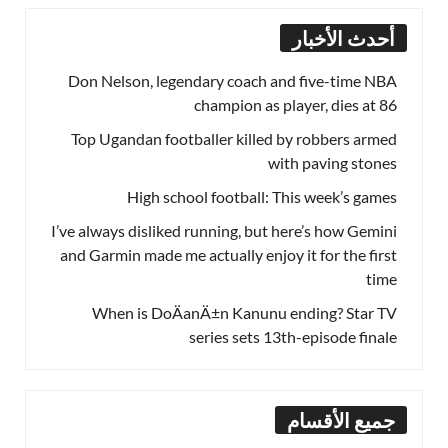
أحدث الأخبار
Don Nelson, legendary coach and five-time NBA
champion as player, dies at 86
Top Ugandan footballer killed by robbers armed
with paving stones
High school football: This week’s games
I’ve always disliked running, but here’s how Gemini
and Garmin made me actually enjoy it for the first
time
When is DoÄanÄ±n Kanunu ending? Star TV
series sets 13th-episode finale
جميع الأقسام