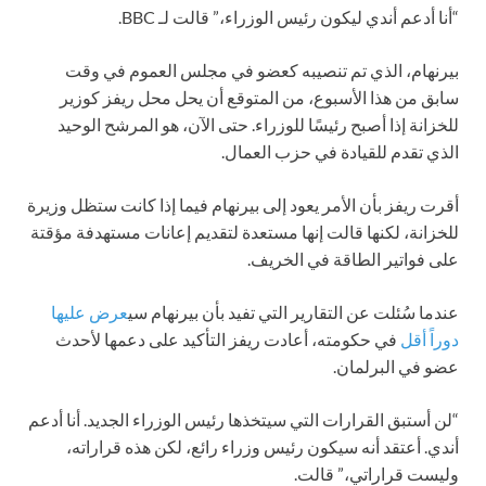
“أنا أدعم أندي ليكون رئيس الوزراء،” قالت لـ BBC.
بيرنهام، الذي تم تنصيبه كعضو في مجلس العموم في وقت
سابق من هذا الأسبوع، من المتوقع أن يحل محل ريفز كوزير
للخزانة إذا أصبح رئيسًا للوزراء. حتى الآن، هو المرشح الوحيد
الذي تقدم للقيادة في حزب العمال.
أقرت ريفز بأن الأمر يعود إلى بيرنهام فيما إذا كانت ستظل وزيرة
للخزانة، لكنها قالت إنها مستعدة لتقديم إعانات مستهدفة مؤقتة
على فواتير الطاقة في الخريف.
عندما سُئلت عن التقارير التي تفيد بأن بيرنهام سي
عرض عليها
دوراً أقل
في حكومته، أعادت ريفز التأكيد على دعمها لأحدث
عضو في البرلمان.
“لن أستبق القرارات التي سيتخذها رئيس الوزراء الجديد. أنا أدعم
أندي. أعتقد أنه سيكون رئيس وزراء رائع، لكن هذه قراراته،
وليست قراراتي،” قالت.