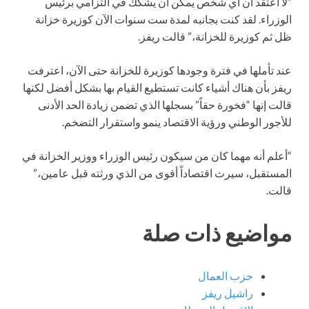
“لا أعتقد أن أي شخص يمكن أن يشكك في التزامي برئيس
الوزراء. لقد كنت بجانبه لمدة ست سنوات الآن كوزيرة خزانة
ظل ثم كوزيرة للخزانة،” قالت ريفز.
عند تأملها في فترة وجودها كوزيرة للخزانة حتى الآن، اعترفت
ريفز بأن هناك أشياء كانت تستطيع القيام بها بشكل أفضل لكنها
قالت إنها “فخورة حقاً” بسجلها الذي تضمن زيادة الحد الأدنى
للأجور الوطني ورؤية الاقتصاد ينمو واستقرار التضخم.
“أعلم أنه مهما كان من سيكون رئيس الوزراء ووزير الخزانة في
المستقبل، سيرث اقتصاداً أقوى من الذي ورثته قبل عامين،”
قالت.
مواضيع ذات صلة
حزب العمال
راشيل ريفز