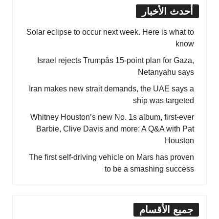
أحدث الأخبار
Solar eclipse to occur next week. Here is what to
know
Israel rejects Trumpâs 15-point plan for Gaza,
Netanyahu says
Iran makes new strait demands, the UAE says a
ship was targeted
Whitney Houston’s new No. 1s album, first-ever
Barbie, Clive Davis and more: A Q&A with Pat
Houston
The first self-driving vehicle on Mars has proven
to be a smashing success
جميع الأقسام