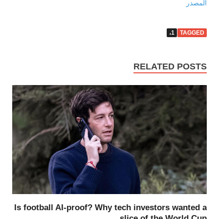
المصدر
1،
TAGGED
RELATED POSTS
Is football AI-proof? Why tech investors wanted a
slice of the World Cup