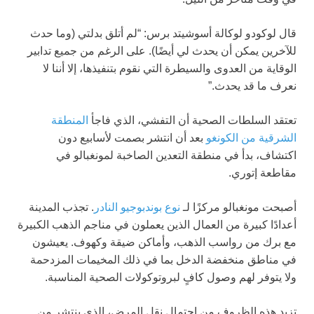
قال لوكودو لوكالة أسوشيتد برس: “لم أتلق بدلتي (وما حدث
للآخرين يمكن أن يحدث لي أيضًا). على الرغم من جميع تدابير
الوقاية من العدوى والسيطرة التي نقوم بتنفيذها، إلا أننا لا
نعرف ما قد يحدث.”
تعتقد السلطات الصحية أن التفشي، الذي فاجأ
المنطقة
الشرقية من الكونغو
بعد أن انتشر بصمت لأسابيع دون
اكتشاف، بدأ في منطقة التعدين الصاخبة لمونغبالو في
مقاطعة إتوري.
أصبحت مونغبالو مركزًا لـ
نوع بوندبوجيو النادر
. تجذب المدينة
أعدادًا كبيرة من العمال الذين يعملون في مناجم الذهب الكبيرة
مع برك من رواسب الذهب، وأماكن ضيقة وكهوف. يعيشون
في مناطق منخفضة الدخل بما في ذلك المخيمات المزدحمة
ولا يتوفر لهم وصول كافٍ لبروتوكولات الصحية المناسبة.
تزيد هذه الظروف من احتمال نقل المرض، الذي ينتشر من