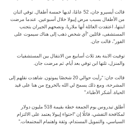
قالت أيسيرو جان، 52 عامًا، لديها خمسة أطفال. توفي اثنان
من الأطفال بسبب مرض إيبولا خلال أسبوعين. عندما مرضت
ابنتها، اعتقدت العائلة أنها ملاريا، ونصحهم الجيران بتجنب
المستشفى، قائلين “أي شخص ذهب إلى هناك سيموت على
الفور”، قالت جان.
توفيت الابنة بعد ثلاث أسابيع من الانتقال بين المستشفيات
والمنزل، تلتها ابن توفي بعد أيام. ثم مرضت جان.
قالت جان: “رأيت حوالي 20 شخصًا يموتون. شاهدت نقلهم إلى
المشرحة، ومع ذلك يسمح لي الله بالخروج من هنا على قيد
الحياة. أشكر الأطباء.”
أطلق تيدروس يوم الجمعة خطة بقيمة 518 مليون دولار
لمكافحة التفشي، قائلًا إن “احتواء إيبولا يعتمد على الالتزام
السياسي، والتمويل المستدام، وثقة واهتمام المجتمعات.”