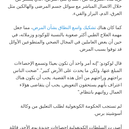
خلال الاتصال المباشر مع سوائل جسم المرضى والهالكين مثل
العرق، الدم، البراز والقيء.
كما كان هناك
تشكيك واسع النطاق بشأن المرض
، مما جعل
مهمة العلاج الطبي أكثر صعوبة بالنسبة للوكودو وزملائه، في
حين أن بعض العاملين في المجال الصحي والمتطوعين الأوائل
قد توفوا بسبب المرض.
قال لوكودو: “إنه أمر واحد أن تكون بعيدًا وتسمع الإحصاءات
المبلغ عنها، ولكن ما يحدث على الأرض كبير”. “ضحت الناس
براحتهم وراحتهم من أجل هذه القضية. يجب أن يكون هناك
اعتراف بأنهم يستحقون التعويض. يجب أن يتقاضى هؤلاء
العمال رواتبهم بانتظام.”
لم تستجب الحكومة الكونغولية لطلب التعليق من وكالة
أسوشيتد برس.
أصدرت السلطات الكونغولية إحصاءات جديدة يوم الأحد، قائلة