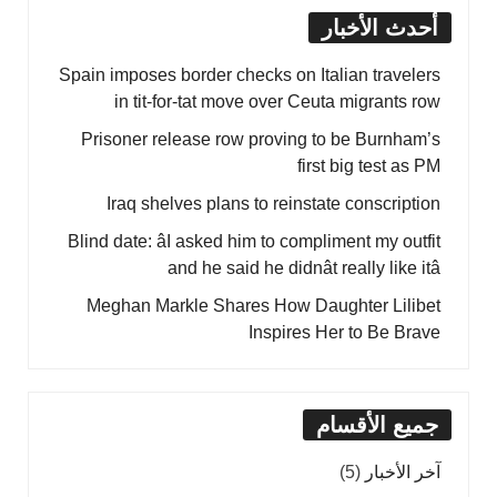
أحدث الأخبار
Spain imposes border checks on Italian travelers
in tit-for-tat move over Ceuta migrants row
Prisoner release row proving to be Burnham’s
first big test as PM
Iraq shelves plans to reinstate conscription
Blind date: âI asked him to compliment my outfit
and he said he didnât really like itâ
Meghan Markle Shares How Daughter Lilibet
Inspires Her to Be Brave
جميع الأقسام
آخر الأخبار
(5)