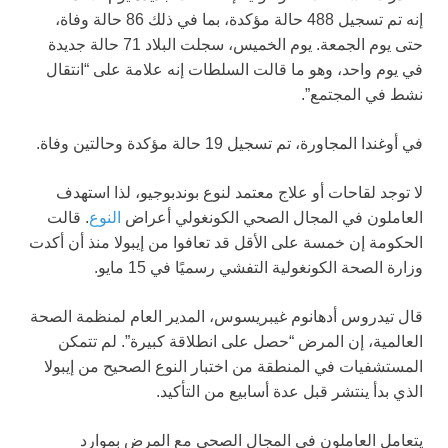
إنه تم تسجيل 488 حالة مؤكدة، بما في ذلك 86 حالة وفاة،
حتى يوم الجمعة. يوم الخميس، سجلت البلاد 71 حالة جديدة
في يوم واحد، وهو ما قالت السلطات إنه علامة على “انتقال
نشط في المجتمع”.
في أوغندا المجاورة، تم تسجيل 19 حالة مؤكدة وحالتين وفاة.
لا توجد لقاحات أو علاج معتمد لنوع بوندبوجيو، لذا استهدف
العاملون في المجال الصحي الكونغولي أعراض
النوع
. قالت
الحكومة إن خمسة على الأقل قد تعافوا من إيبولا منذ أن أكدت
وزارة الصحة الكونغولية التفشي رسميًا في 15 مايو.
قال تيدروس أدهانوم غيبريسوس، المدير العام لمنظمة الصحة
العالمية، إن المرض “حصل على انطلاقة كبيرة”. لم تتمكن
المستشفيات في المنطقة من اختبار النوع الصحيح من إيبولا
الذي بدأ ينتشر قبل عدة أسابيع من التأكيد.
يتعامل العاملون في المجال الصحي مع المرض بموارد