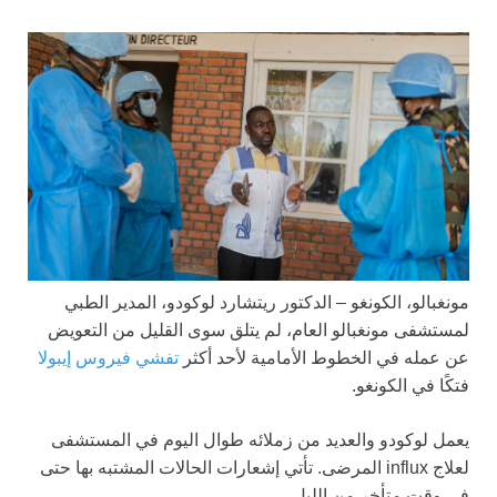
مونغبالو، الكونغو –
الدكتور ريتشارد لوكودو، المدير الطبي
لمستشفى مونغبالو العام، لم يتلق سوى القليل من التعويض
عن عمله في الخطوط الأمامية لأحد أكثر
تفشي فيروس إيبولا
فتكًا في الكونغو.
يعمل لوكودو والعديد من زملائه طوال اليوم في المستشفى
لعلاج influx المرضى. تأتي إشعارات الحالات المشتبه بها حتى
في وقت متأخر من الليل.