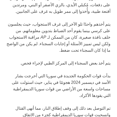
على دفعات، مُكبلي الأيدي، بالزي الأصفر أو البني، ومرتدين
أقنعة طبية، وأُخذوا إلى ممر طويل به غرف على الجانبين.
يتم أخذهم واحدًا تلو الآخر إلى غرف الاستجواب، حيث يجلسون
على كرسي بينما يقوم أحد الضباط بتدوين معلوماتهم. من
خلف نافذة صغيرة، كان من الممكن لـ
AP
مراقبة الاستجواب
ولكن ليس تمييز الأسئلة أو إجابات السجناء. لم يكن من الواضح
ما إذا كان السجناء تحت ضغط.
يتم أخذ بعض السجناء إلى المركز الطبي لإجراء فحص.
بدأت قوات الحكومة الجديدة في سوريا التي أخرجت بشار
الأسد في ديسمبر 2024 هجومًا في يناير، حيث استولت على
مساحات واسعة من الأراضي من قوات سوريا الديمقراطية
التي يقودها الأكراد.
تم التوصل بعد ذلك إلى وقف إطلاق النار، مما أنهى القتال
وانسحبت قوات سوريا الديمقراطية كجزء من الاتفاق.