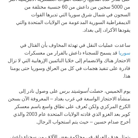
من 5000 سجين من داعش من 60 جنسية مختلفة من
السجون في شمال شرق سوريا التي تديرها القوات
الديمقراطية السورية المدعومة من الولايات المتحدة والتي
يقودها الأكراد، إلى بغداد.
ساعدت عمليات النقل في تهدئة المخاوف بأن القتال في
سوريا
قد يسمح للسجناء داعش بالفرار من معسكرات
الاحتجاز هناك والانضمام إلى خلايا النائمين الإرهابية التي لا تزال
قادرة على تنفيذ هجمات في كل من العراق وسوريا حتى يومنا
هذا.
يوم الخميس، حصلت
أسوشيتد برس
على وصول نادر إلى
منشأة الاحتجاز الواسعة في غرب بغداد – المعروفة الآن بسجن
الكرخ المركزي ولكن تُعرف على نطاق واسع باسم معسكر
كوبر بعد الغزو الذي قادته الولايات المتحدة عام 2003 والذي
أخرج صدام حسين – حيث يتم استجواب الرجال.
يتمثل هدف العراق في محاكمة بعض الآلاف من سجناء داعش