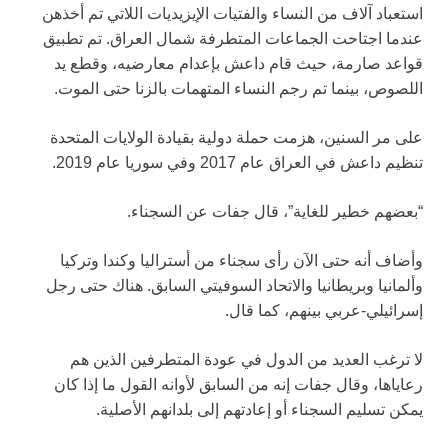
استعباد آلاف من النساء والفتيات الإيزيديات اللاتي تم أخذهن
عندما اجتاحت الجماعات المتطرفة شمال العراق. تم تطبيق
قواعد صارمة، حيث قام داعش بإعدام معارضيه، وقطع يد
اللصوص، بينما تم رجم النساء المتهمات بالزنا حتى الموت.
على مر السنين، هزمت حملة دولية بقيادة الولايات المتحدة
تنظيم داعش في العراق عام 2017 وفي سوريا عام 2019.
“بعضهم خطير للغاية”، قال جفات عن السجناء.
وأضاف أنه حتى الآن رأى سجناء من أستراليا وكندا وتركيا
وألمانيا وبريطانيا والاتحاد السوفيتي السابق. هناك حتى رجل
إسرائيلي-عربي بينهم، كما قال.
لا ترغب العديد من الدول في عودة المتطرفين الذين هم
رعاياها، وقال جفات إنه من السابق لأوانه القول ما إذا كان
يمكن تسليم السجناء أو إعادتهم إلى بلدانهم الأصلية.