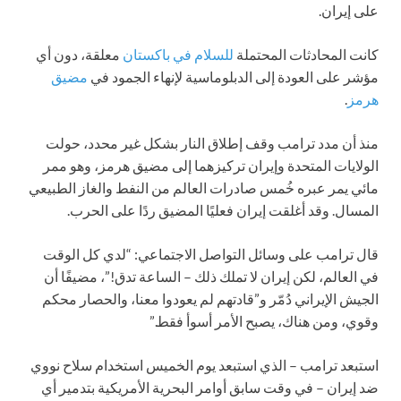
على إيران.
كانت المحادثات المحتملة
للسلام في باكستان
معلقة، دون أي
مؤشر على العودة إلى الدبلوماسية لإنهاء الجمود في
مضيق
هرمز
.
منذ أن مدد ترامب وقف إطلاق النار بشكل غير محدد، حولت
الولايات المتحدة وإيران تركيزهما إلى مضيق هرمز، وهو ممر
مائي يمر عبره خُمس صادرات العالم من النفط والغاز الطبيعي
المسال. وقد أغلقت إيران فعليًا المضيق ردًا على الحرب.
قال ترامب على وسائل التواصل الاجتماعي: “لدي كل الوقت
في العالم، لكن إيران لا تملك ذلك – الساعة تدق!”، مضيفًا أن
الجيش الإيراني دُمّر و”قادتهم لم يعودوا معنا، والحصار محكم
وقوي، ومن هناك، يصبح الأمر أسوأ فقط.”
استبعد ترامب – الذي استبعد يوم الخميس استخدام سلاح نووي
ضد إيران – في وقت سابق أوامر البحرية الأمريكية بتدمير أي