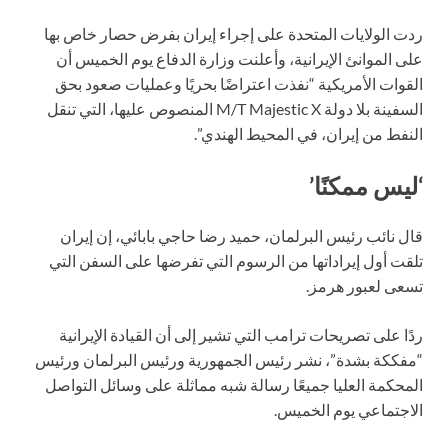
ردت الولايات المتحدة على إجراء إيران بفرض حصار خاص بها
على الموانئ الإيرانية، وأعلنت وزارة الدفاع يوم الخميس أن
القوات الأمريكية “نفذت اعتراضًا بحريًا وعمليات صعود بحق
السفينة بلا دولة M/T Majestic X المنصوص عليها، التي تنقل
النفط من إيران، في المحيط الهندي”.
‘ليس ممكنًا’
قال نائب رئيس البرلمان، حميد رضا حاجي بابائي، إن إيران
تلقت أول إيراداتها من الرسوم التي تفرضها على السفن التي
تسعى لعبور هرمز.
ردًا على تصريحات ترامب التي تشير إلى أن القيادة الإيرانية
“مفككة بشدة”، نشر رئيس الجمهورية ورئيس البرلمان ورئيس
المحكمة العليا جميعًا رسالة شبه مماثلة على وسائل التواصل
الاجتماعي يوم الخميس.