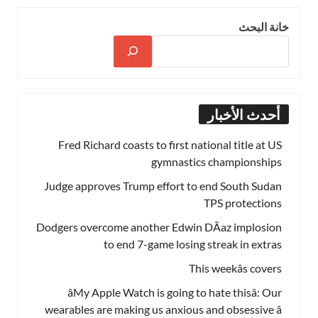
خانة البحث
أحدث الأخبار
Fred Richard coasts to first national title at US
gymnastics championships
Judge approves Trump effort to end South Sudan
TPS protections
Dodgers overcome another Edwin DÃ­az implosion
to end 7-game losing streak in extras
This weekâs covers
âMy Apple Watch is going to hate thisâ: Our
wearables are making us anxious and obsessive â