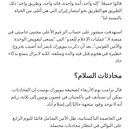
قالوا جميعًا: “إله واحد، أمة واحدة، قائد واحد، وطريق واحد؛ ذلك
الطريق هو الطريق نحو انتصار إيران التي هي أغلى من الحياة
بالنسبة لنا.”
استهدفت منشور على حساب الزعيم الأعلى مجتبی خامنئي في
منصة X “عمليات الإعلام للعدو” التي “تسعى لتقويض الوحدة
والأمن القومي”، بعد أن ذكرت
نيويورك تايمز
أنه أصيب بجروح
خطيرة في هجوم قتل فيه والده وسلفه، لكنه لا يزال يتمتع بذكاء
حاد.
محادثات السلام؟
قال ترامب يوم الأربعاء لصحيفة
نيويورك بوست
إن المحادثات
يمكن أن تستأنف في باكستان في غضون يومين إلى ثلاثة، رغم
أنه لا توجد وفود متجهة حاليًا إلى إسلام آباد.
في العاصمة الباكستانية، ظل الأمن الشامل قائمًا لليوم الرابع
على التوالي في انتظار محادثات محتملة.