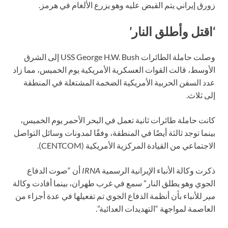
زورق إيراني يتم القبض عليه وهو يزرع الألغام في هرمز.
‘اقتل وأطلق النار’
وصلت حاملة الطائرات USS George H.W. Bush إلى الشرق
الأوسط، قالت القوات العسكرية الأمريكية يوم الخميس، مما زاد
عدد السفن الحربية الأمريكية الضخمة المشتغلة في المنطقة
إلى ثلاث.
كانت حاملة طائرات ثانية تعمل في البحر الأحمر يوم الخميس،
بينما توجد ثالثة أيضًا في المنطقة، وفقًا لمدونات وسائل التواصل
الاجتماعي من القيادة المركزية الأمريكية (CENTCOM).
ذكرت وكالة الأنباء الإيرانية الرسمية
IRNA
أن “صوت الدفاع
الجوي وهو يطلق النار” سمع في غرب طهران، بينما أفادت وكالة
مير
للأنباء بأن أنظمة الدفاع الجوي تم تفعيلها في عدة أجزاء من
العاصمة لمواجهة “التهديدات العدائية”.