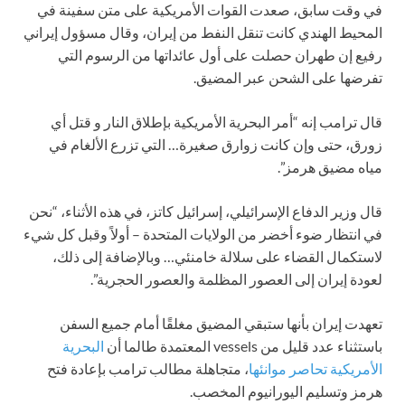
في وقت سابق، صعدت القوات الأمريكية على متن سفينة في
المحيط الهندي كانت تنقل النفط من إيران، وقال مسؤول إيراني
رفيع إن طهران حصلت على أول عائداتها من الرسوم التي
تفرضها على الشحن عبر المضيق.
قال ترامب إنه “أمر البحرية الأمريكية بإطلاق النار و قتل أي
زورق، حتى وإن كانت زوارق صغيرة… التي تزرع الألغام في
مياه مضيق هرمز”.
قال وزير الدفاع الإسرائيلي، إسرائيل كاتز، في هذه الأثناء، “نحن
في انتظار ضوء أخضر من الولايات المتحدة – أولاً وقبل كل شيء
لاستكمال القضاء على سلالة خامنئي… وبالإضافة إلى ذلك،
لعودة إيران إلى العصور المظلمة والعصور الحجرية”.
تعهدت إيران بأنها ستبقي المضيق مغلقًا أمام جميع السفن
باستثناء عدد قليل من vessels المعتمدة طالما أن
البحرية
الأمريكية تحاصر موانئها
، متجاهلة مطالب ترامب بإعادة فتح
هرمز وتسليم اليورانيوم المخصب.