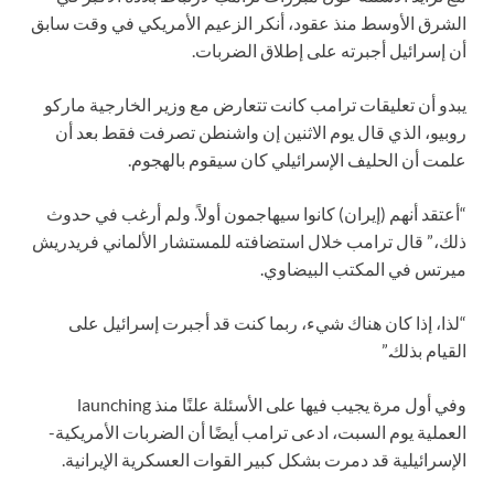
الشرق الأوسط منذ عقود، أنكر الزعيم الأمريكي في وقت سابق
أن إسرائيل أجبرته على إطلاق الضربات.
يبدو أن تعليقات ترامب كانت تتعارض مع وزير الخارجية ماركو
روبيو، الذي قال يوم الاثنين إن واشنطن تصرفت فقط بعد أن
علمت أن الحليف الإسرائيلي كان سيقوم بالهجوم.
“أعتقد أنهم (إيران) كانوا سيهاجمون أولاً. ولم أرغب في حدوث
ذلك،” قال ترامب خلال استضافته للمستشار الألماني فريدريش
ميرتس في المكتب البيضاوي.
“لذا، إذا كان هناك شيء، ربما كنت قد أجبرت إسرائيل على
القيام بذلك.”
وفي أول مرة يجيب فيها على الأسئلة علنًا منذ launching
العملية يوم السبت، ادعى ترامب أيضًا أن الضربات الأمريكية-
الإسرائيلية قد دمرت بشكل كبير القوات العسكرية الإيرانية.