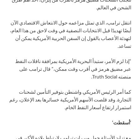
الشحن في العالم.
انتقل ترامب، الذي تمثل مزاعمه حول الانتعاش الاقتصادي الآن
أيضًا تهديدًا قبل الانتخابات النصفية في وقت لاحق من هذا العام،
لتهدئة الأعصاب بالقول إن السفن الحربية الأمريكية يمكن أن
تساعد.
“إذا لزم الأمر، ستبدأ البحرية الأمريكية بمرافقة ناقلات النفط
عبر مضيق هرمز في أقرب وقت ممكن،” قال ترامب على
منصته Truth Social.
كما أمر الرئيس الأمريكي واشنطن بتوفير التأمين لشحنات
التجارة. وقد قلصت الأسهم الأمريكية خسائرها بعد الإعلان، رغم
استمرار ارتفاع أسعار النفط الخام.
‘أسقطت’
مع تزايد الأسئلة حول مبررات ترامب لارتباط بلاده الأكبر في