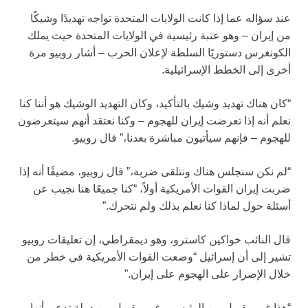
عند سؤاله عما إذا كانت الولايات المتحدة تواجه تهديدًا وشيكًا
من إيران – وهو عتبة رئيسية في الولايات المتحدة حيث يملك
الكونغرس دستوريًا السلطة لإعلان الحرب – أشار روبيو مرة
أخرى إلى الخطط الإسرائيلية.
“كان هناك تهديد وشيك بالتأكيد، وكان التهديد الوشيك هو أننا كنا
نعلم أنه إذا تعرضت إيران للهجوم – وكنا نعتقد أنهم سيتعرضون
للهجوم – فإنهم سيأتيون مباشرة بعدنا،” قال روبيو.
“لم نكن سنجلس هناك ونتلقى ضربة،” قال روبيو، مضيفًا أنه إذا
ضربت إيران القوات الأمريكية أولاً، “كنا جميعًا هنا نجيب عن
أسئلة حول لماذا كنا نعلم بذلك ولم نتحرك.”
قال النائب خواكين كاسترو، وهو ديمقراطي، إن تعليقات روبيو
تشير إلى أن إسرائيل “وضعت القوات الأمريكية في خطر من
خلال الإصرار على الهجوم على إيران.”
“هذا غير مقبول من الرئيس، وغير مقبول من دولة تدعي أنها