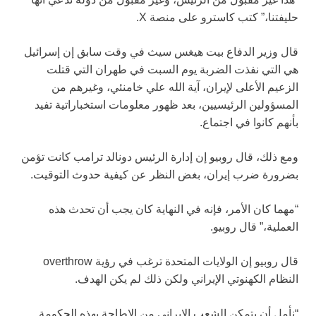
حليفتنا،” كتب كاسترو على منصة X.
قال وزير الدفاع بيت هيغس سيث في وقت سابق إن إسرائيل
هي التي نفذت الضربة يوم السبت في طهران التي قتلت
الزعيم الأعلى لإيران، آية الله علي خامنئي، وغيرهم من
المسؤولين الرئيسيين، بعد ظهور معلومات استخباراتية تفيد
بأنهم كانوا في اجتماع.
ومع ذلك، قال روبيو إن إدارة الرئيس دونالد ترامب كانت تؤمن
بضرورة ضرب إيران، بغض النظر عن كيفية حدوث التوقيت.
“مهما كان الأمر، فإنه في النهاية كان يجب أن تحدث هذه
العملية،” قال روبيو.
قال روبيو إن الولايات المتحدة ترغب في رؤية overthrow
النظام الكهنوتي الإيراني ولكن ذلك لم يكن الهدف.
“نأمل أن يتمكن الشعب الإيراني من الإطاحة بهذه الحكومة