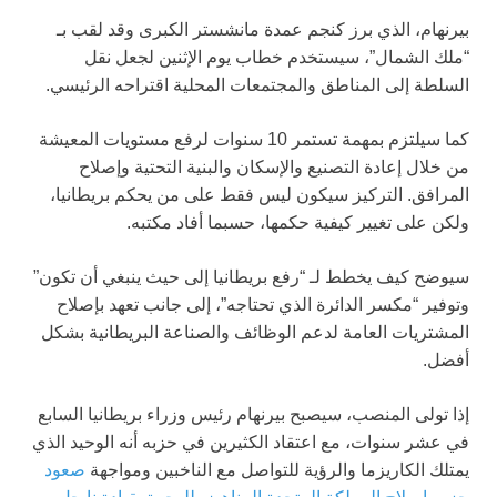
بيرنهام، الذي برز كنجم عمدة مانشستر الكبرى وقد لقب بـ
“ملك الشمال”، سيستخدم خطاب يوم الإثنين لجعل نقل
السلطة إلى المناطق والمجتمعات المحلية اقتراحه الرئيسي.
كما سيلتزم بمهمة تستمر 10 سنوات لرفع مستويات المعيشة
من خلال إعادة التصنيع والإسكان والبنية التحتية وإصلاح
المرافق. التركيز سيكون ليس فقط على من يحكم بريطانيا،
ولكن على تغيير كيفية حكمها، حسبما أفاد مكتبه.
سيوضح كيف يخطط لـ “رفع بريطانيا إلى حيث ينبغي أن تكون”
وتوفير “مكسر الدائرة الذي تحتاجه”، إلى جانب تعهد بإصلاح
المشتريات العامة لدعم الوظائف والصناعة البريطانية بشكل
أفضل.
إذا تولى المنصب، سيصبح بيرنهام رئيس وزراء بريطانيا السابع
في عشر سنوات، مع اعتقاد الكثيرين في حزبه أنه الوحيد الذي
يمتلك الكاريزما والرؤية للتواصل مع الناخبين ومواجهة
صعود