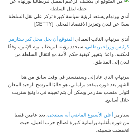
أندي بيرنهام يستعد لرؤية سياسة كبيرة تركز على نقل السلطة
بعيدًا عن لندن وتعزيز الاقتصاد المحلي. [GETTY]
أندي بيرنهام، النائب العمالي
المتوقع أن يحل محل كير ستارمر
كرئيس وزراء بريطاني
، سيحدد رؤيته لبريطانيا يوم الإثنين، وفقًا
لمكتبه، واعدًا بتغيير كيفية حكم الأمة مع انتقال السلطة من
لندن إلى المناطق.
بيرنهام، الذي عاد إلى وستمنستر في وقت سابق من هذا
الشهر بعد فوزه بمقعد برلماني، هو حاليًا المرشح الوحيد المعلن
لتولي منصب ستارمر ويمكن أن يتم تعيينه في داوننغ ستريت
خلال أسابيع.
ستارمر
أعلن الأسبوع الماضي أنه سيتنحى
، بعد عامين فقط
من فوزه بأغلبية برلمانية كبيرة لصالح حزب العمل، حيث
انخفضت شعبيته.