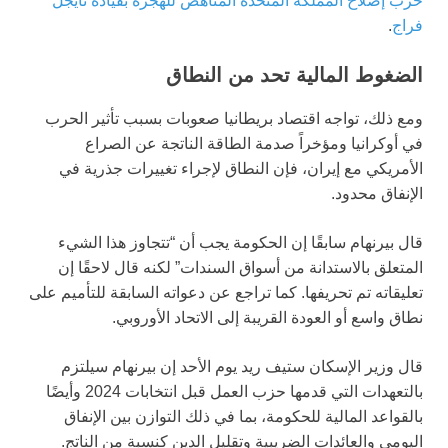
حزب إصلاح المملكة المتحدة المناهض للهجرة بقيادة نايجل
فراج
.
الضغوط المالية تحد من النطاق
ومع ذلك، تواجه اقتصاد بريطانيا صعوبات بسبب تأثير الحرب
في أوكرانيا ومؤخراً صدمة الطاقة الناتجة عن الصراع
الأمريكي مع إيران، فإن النطاق لإجراء تغييرات جذرية في
الإنفاق محدود.
قال بيرنهام سابقًا إن الحكومة يجب أن “تتجاوز هذا الشيء
المتعلق بالاستدانة من أسواق السندات” لكنه قال لاحقًا إن
تعليقاته تم تحريفها. كما تراجع عن دعواته السابقة للتأميم على
نطاق واسع أو العودة القريبة إلى الاتحاد الأوروبي.
قال وزير الإسكان ستيف ريد يوم الأحد إن بيرنهام سيلتزم
بالتعهدات التي قدمها حزب العمل قبل انتخابات 2024 وأيضًا
بالقواعد المالية للحكومة، بما في ذلك التوازن بين الإنفاق
اليومي والعائدات الضريبية وتقليل الدين كنسبة من الناتج.